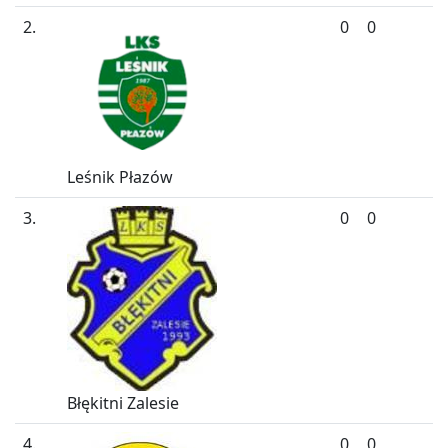
2.
0
0
Leśnik Płazów
3.
0
0
Błękitni Zalesie
4.
0
0