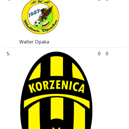
Walter Opaka
5.
0
0