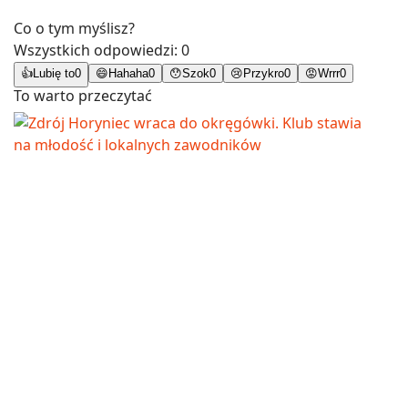
Co o tym myślisz?
Wszystkich odpowiedzi:
0
👍
Lubię to
0
😄
Hahaha
0
😯
Szok
0
😢
Przykro
0
😡
Wrrr
0
To warto przeczytać
Okręgówka
Zdrój Horyniec wraca do okręgówki. Klub stawia na młodość i
lokalnych zawodników