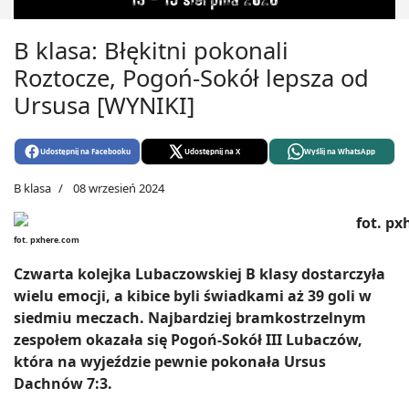
B klasa: Błękitni pokonali
Roztocze, Pogoń-Sokół lepsza od
Ursusa [WYNIKI]
Udostępnij na Facebooku
Udostępnij na X
Wyślij na WhatsApp
B klasa
08 wrzesień 2024
fot. pxhere.com
Czwarta kolejka Lubaczowskiej B klasy dostarczyła
wielu emocji, a kibice byli świadkami aż 39 goli w
siedmiu meczach. Najbardziej bramkostrzelnym
zespołem okazała się Pogoń-Sokół III Lubaczów,
która na wyjeździe pewnie pokonała Ursus
Dachnów 7:3.