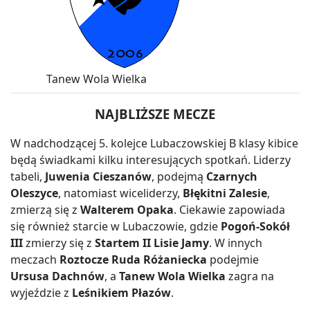
Tanew Wola Wielka
NAJBLIŻSZE MECZE
W nadchodzącej 5. kolejce Lubaczowskiej B klasy kibice
będą świadkami kilku interesujących spotkań. Liderzy
tabeli,
Juwenia Cieszanów
, podejmą
Czarnych
Oleszyce
, natomiast wiceliderzy,
Błękitni Zalesie
,
zmierzą się z
Walterem Opaka
. Ciekawie zapowiada
się również starcie w Lubaczowie, gdzie
Pogoń-Sokół
III
zmierzy się z
Startem II Lisie Jamy
. W innych
meczach
Roztocze Ruda Różaniecka
podejmie
Ursusa Dachnów
, a
Tanew Wola Wielka
zagra na
wyjeździe z
Leśnikiem Płazów
.