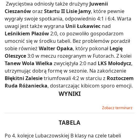
Zwycięstwa odniosły także drużyny
Juwenii
Cieszanów
oraz
Startu II Lisie Jamy
, które pewnie
wygrały swoje spotkania, odpowiednio 4:1 i 6:4. Warta
uwagi jest także wygrana
Unii Łukawiec
nad
Leśnikiem Płazów
2:0, co pozwoliło gospodarzom
umocnić się w środku tabeli. Bez problemów poradził
sobie również
Walter Opaka
, który pokonał
Legię
Oleszyce
3:0 w meczu rozegranym w Futorach. Z kolei
Tanew Wola Wielka
zwyciężyła 2:0 nad
LKS Mołodycz
,
utrzymując dobrą formę w sezonie. Na zakończenie
Błękitni Zalesie
triumfowali 4:2 w starciu z
Roztoczem
Ruda Różaniecka
, dostarczając kibicom sporo emocji.
WYNIKI
Zobacz terminarz
TABELA
Po 4. kolejce Lubaczowskiej B klasy na czele tabeli