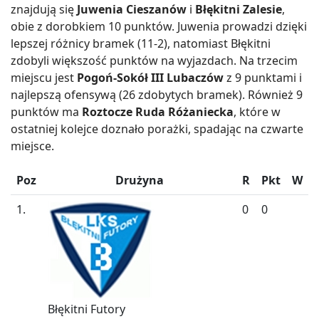
znajdują się
Juwenia Cieszanów
i
Błękitni Zalesie
,
obie z dorobkiem 10 punktów. Juwenia prowadzi dzięki
lepszej różnicy bramek (11-2), natomiast Błękitni
zdobyli większość punktów na wyjazdach. Na trzecim
miejscu jest
Pogoń-Sokół III Lubaczów
z 9 punktami i
najlepszą ofensywą (26 zdobytych bramek). Również 9
punktów ma
Roztocze Ruda Różaniecka
, które w
ostatniej kolejce doznało porażki, spadając na czwarte
miejsce.
Poz
Drużyna
R
Pkt
W
1.
0
0
Błękitni Futory