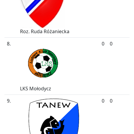
Roz. Ruda Różaniecka
8.
0
0
LKS Mołodycz
9.
0
0