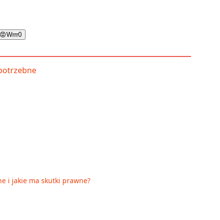
😡
Wrrr
0
e i jakie ma skutki prawne?