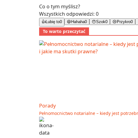
Co o tym myślisz?
Wszystkich odpowiedzi:
0
👍
Lubię to
0
😄
Hahaha
0
😯
Szok
0
😢
Przykro
0
To warto przeczytać
Porady
Pełnomocnictwo notarialne – kiedy jest potrzebn