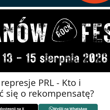
epresje PRL - Kto i
ć się o rekompensatę?
dostępnij na X
Wyślij na WhatsApp