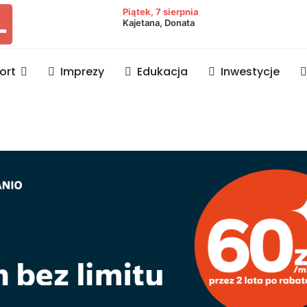
owiat lubaczowski
Piątek, 7 sierpnia
Kajetana, Donata
ort
Imprezy
Edukacja
Inwestycje