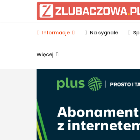
Informacje Lubaczów, p
Informacje
Na sygnale
Sp
Więcej