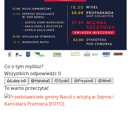
Co o tym myślisz?
Wszystkich odpowiedzi:
0
👍
Lubię to
0
😄
Hahaha
0
😯
Szok
0
😢
Przykro
0
😡
Wrrr
0
To warto przeczytać