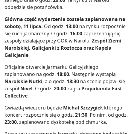
odbędzie się potańcówka.
Główna część wydarzenia została zaplanowana na
sobotę, 11 lipca.
Od godz.
13:00
na rynku rozpocznie
się ruch jarmarczny. O godz.
16:00
zaprezentują się
zespoły działające przy GOK w Narolu:
Zespół Ziemi
Narolskiej, Galicjanki z Roztocza oraz Kapela
Galicjanie
.
Oficjalne otwarcie Jarmarku Galicyjskiego
zaplanowano na godz.
18:00
. Następnie wystąpią
Narolskie Nutki
, a o godz.
18:30
na scenie pojawi się
zespół
Nivel
. O godz.
20:00
zagra
Propabanda East
Collective
.
Gwiazdą wieczoru będzie
Michał Szczygieł
, którego
koncert rozpocznie się o godz.
21:30
. Po nim, od godz.
23:00
, zaplanowano dyskotekę pod chmurką.
Przez cały czas trwania Jarmarku dostępne będą także