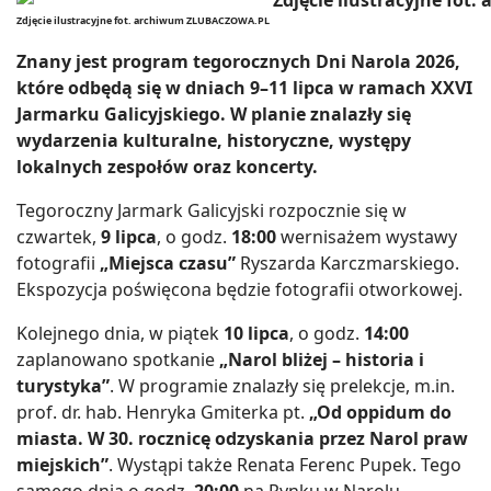
Zdjęcie ilustracyjne fot. archiwum ZLUBACZOWA.PL
Znany jest program tegorocznych Dni Narola 2026,
które odbędą się w dniach 9–11 lipca w ramach XXVI
Jarmarku Galicyjskiego. W planie znalazły się
wydarzenia kulturalne, historyczne, występy
lokalnych zespołów oraz koncerty.
Tegoroczny Jarmark Galicyjski rozpocznie się w
czwartek,
9 lipca
, o godz.
18:00
wernisażem wystawy
fotografii
„Miejsca czasu”
Ryszarda Karczmarskiego.
Ekspozycja poświęcona będzie fotografii otworkowej.
Kolejnego dnia, w piątek
10 lipca
, o godz.
14:00
zaplanowano spotkanie
„Narol bliżej – historia i
turystyka”
. W programie znalazły się prelekcje, m.in.
prof. dr. hab. Henryka Gmiterka pt.
„Od oppidum do
miasta. W 30. rocznicę odzyskania przez Narol praw
miejskich”
. Wystąpi także Renata Ferenc Pupek. Tego
samego dnia o godz.
20:00
na Rynku w Narolu