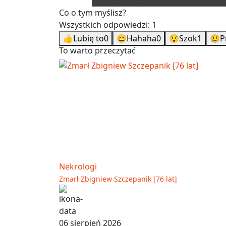
Co o tym myślisz?
Wszystkich odpowiedzi:
1
👍
Lubię to
0
😄
Hahaha
0
😯
Szok
1
😢
P
To warto przeczytać
Nekrologi
Zmarł Zbigniew Szczepanik [76 lat]
06 sierpień 2026