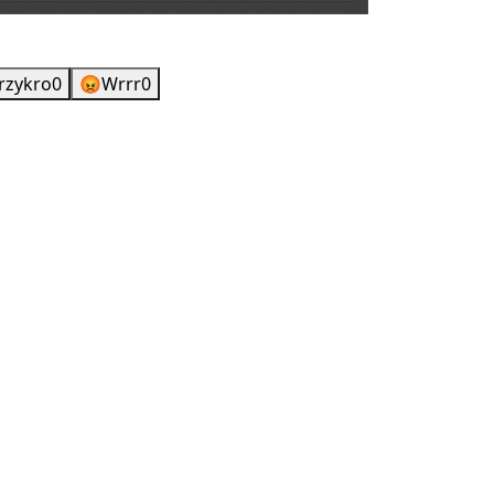
rzykro
0
😡
Wrrr
0