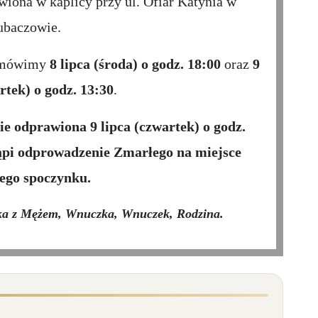
iona w kaplicy przy ul. Ofiar Katynia w
ubaczowie.
odmówimy
8 lipca (środa) o godz. 18:00
oraz
9
rtek) o godz. 13:30
.
nie odprawiona
9 lipca (czwartek) o godz.
tąpi odprowadzenie Zmarłego na miejsce
ego spoczynku.
ka z Mężem, Wnuczka, Wnuczek, Rodzina.