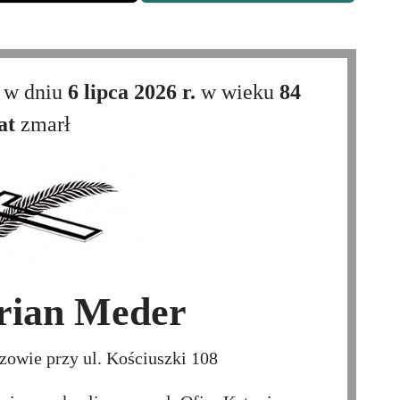
 w dniu
6 lipca 2026 r.
w wieku
84
at
zmarł
rian Meder
owie przy ul. Kościuszki 108