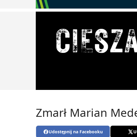
Zmarł Marian Meder
Udostępnij na Facebooku
U