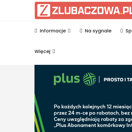
Informacje Lubaczów, p
Informacje
Na sygnale
Sp
Więcej