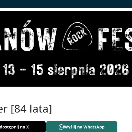
 [84 lata]
dostępnij na X
Wyślij na WhatsApp