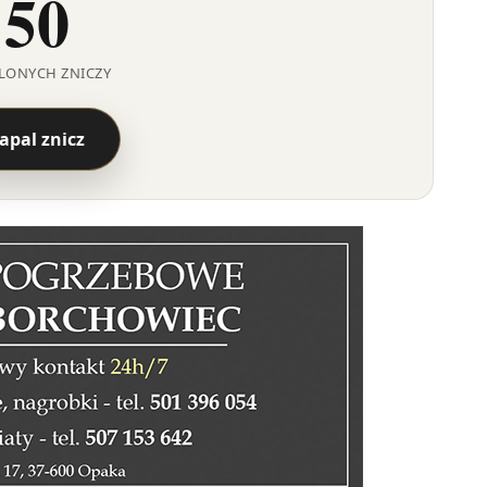
50
LONYCH ZNICZY
apal znicz