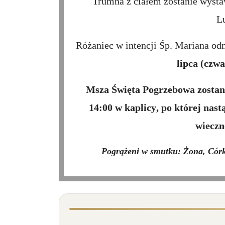
Trumna z ciałem zostanie wystaw
L
Różaniec w intencji Śp. Mariana 
lipca (czwa
Msza Święta Pogrzebowa zosta
14:00 w kaplicy
, po której nas
wieczn
Pogrążeni w smutku: Żona, Cór