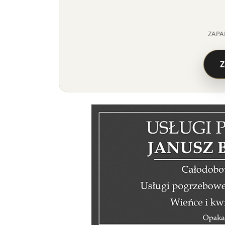
ZAPA
Z