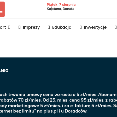
owiat lubaczowski
Piątek, 7 sierpnia
Kajetana, Donata
ort
Imprezy
Edukacja
Inwestycje