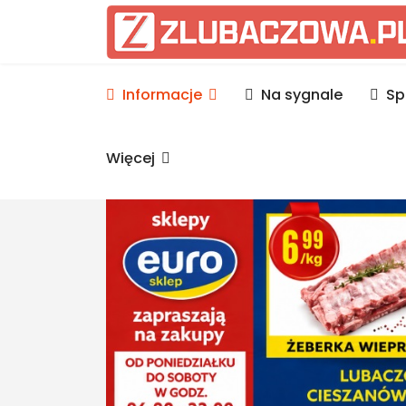
Informacje Lubaczów, p
Informacje
Na sygnale
Sp
Więcej