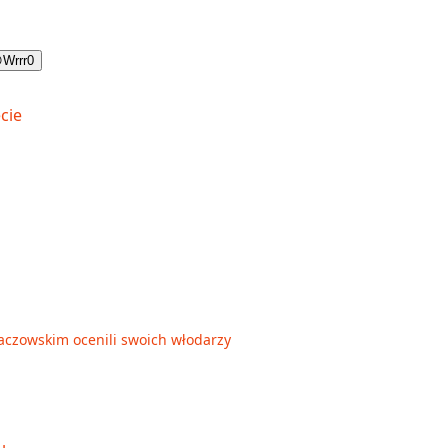

Wrrr
0
aczowskim ocenili swoich włodarzy