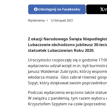
Udostępnij na Facebooku
U
Wydarzenia
12 listopad 2021
Z okazji Narodowego Święta Niepodległoś
Lubaczowie obchodzono jubileusz 30-leci
statuetek Lubaczowian Roku 2020.
Uroczystości rozpoczęły się o godzinie 17
wydarzeniu udział wzięli m.in. byli burmist
Janusz Waldemar Zubrzycki, którzy wspomi
włodarza miasta. Głos zabrał również gosp
Szpyt, który dziękował swoim poprzedniko
Podczas wydarzenia wręczono także statue
W związku z pandemią, tym razem wyboru 
Krzysztofem Szpytem na czele (poprzednio 