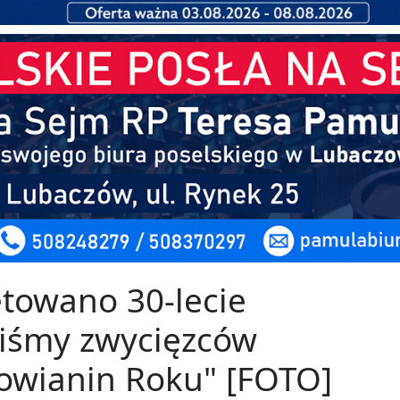
towano 30-lecie
iśmy zwycięzców
zowianin Roku" [FOTO]