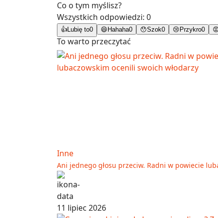
Co o tym myślisz?
Wszystkich odpowiedzi:
0
👍
Lubię to
0
😄
Hahaha
0
😯
Szok
0
😢
Przykro
0

To warto przeczytać
Inne
Ani jednego głosu przeciw. Radni w powiecie lub
11 lipiec 2026