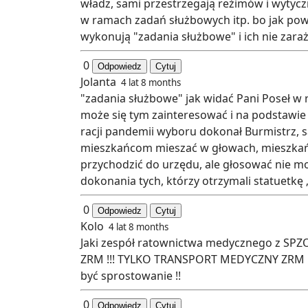
władz, sami przestrzegają reżimów i wytycz
w ramach zadań służbowych itp. bo jak pow
wykonują "zadania służbowe" i ich nie zaraż
0
Odpowiedz
Cytuj
Jolanta
4 lat 8 months
"zadania służbowe" jak widać Pani Poseł w
może się tym zainteresować i na podstawi
racji pandemii wyboru dokonał Burmistrz, s
mieszkańcom mieszać w głowach, mieszkańcy
przychodzić do urzędu, ale głosować nie mo
dokonania tych, którzy otrzymali statuetkę
0
Odpowiedz
Cytuj
Kolo
4 lat 8 months
Jaki zespół ratownictwa medycznego z SPZO
ZRM !!! TYLKO TRANSPORT MEDYCZNY ZRM ni
być sprostowanie !!
0
Odpowiedz
Cytuj