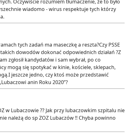
nych. Oczywiście rozumiem tłumaczenie, że to było
szechnie wiadomo - wirus respektuje tych którzy
a.
 ramach tych zadań ma maseczkę a reszta?Czy PSSE
e takich dowodów dokonać odpowiednich działań ?Z
am zgłosił kandydatów i sam wybrał, po co
 mogą się spotykać w kinie, kościele, sklepach,
gą.I jeszcze jedno, czy ktoś może przedstawić
 „Lubaczowi anin Roku 2020”?
Z w Lubaczowie ?? Jak przy lubaczowkim szpitalu nie
e należą do sp ZOZ Lubaczów !! Chyba powinno