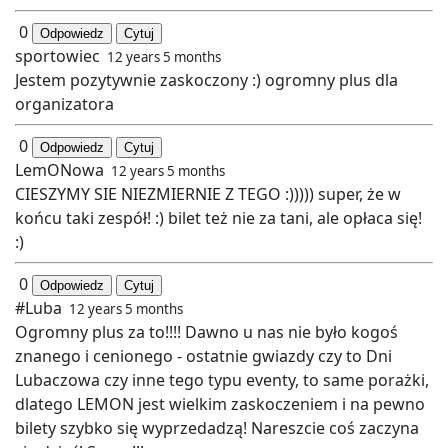
0
Odpowiedz
Cytuj
sportowiec
12 years 5 months
Jestem pozytywnie zaskoczony :) ogromny plus dla
organizatora
0
Odpowiedz
Cytuj
LemONowa
12 years 5 months
CIESZYMY SIE NIEZMIERNIE Z TEGO :))))) super, że w
końcu taki zespół! :) bilet też nie za tani, ale opłaca się!
:)
0
Odpowiedz
Cytuj
#Luba
12 years 5 months
Ogromny plus za to!!!! Dawno u nas nie było kogoś
znanego i cenionego - ostatnie gwiazdy czy to Dni
Lubaczowa czy inne tego typu eventy, to same porażki,
dlatego LEMON jest wielkim zaskoczeniem i na pewno
bilety szybko się wyprzedadzą! Nareszcie coś zaczyna