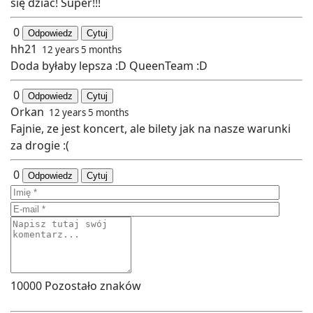
się dziać! Super!!!
0
Odpowiedz
Cytuj
hh21
12 years 5 months
Doda byłaby lepsza :D QueenTeam :D
0
Odpowiedz
Cytuj
Orkan
12 years 5 months
Fajnie, ze jest koncert, ale bilety jak na nasze warunki
za drogie :(
0
Odpowiedz
Cytuj
10000
Pozostało znaków