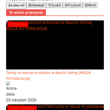
👍
Lubię to
0
😄
Hahaha
0
😯
Szok
0
😢
Przykro
0
😡
Wrrr
0
To warto przeczytać
Wydarzenia
Tłumy na koncercie Kombii w Baszni Dolnej [NASZA
FOTORELACJA]
03 sierpień 2026
Kultura i rozrywka