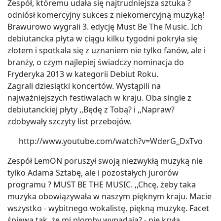
Zespół, któremu udała się najtrudniejsza sztuka ?
odniósł komercyjny sukces z niekomercyjną muzyką!
Brawurowo wygrali 3. edycję Must Be The Music. Ich
debiutancka płyta w ciągu kilku tygodni pokryła się
złotem i spotkała się z uznaniem nie tylko fanów, ale i
branży, o czym najlepiej świadczy nominacja do
Fryderyka 2013 w kategorii Debiut Roku.
Zagrali dziesiątki koncertów. Wystąpili na
najważniejszych festiwalach w kraju. Oba single z
debiutanckiej płyty ,,Będę z Tobą? i ,,Napraw?
zdobywały szczyty list przebojów.
http://www.youtube.com/watch?v=WderG_DxTvo
Zespół LemON poruszył swoją niezwykłą muzyką nie
tylko Adama Sztabę, ale i pozostałych jurorów
programu ? MUST BE THE MUSIC. ,,Chcę, żeby taka
muzyka obowiązywała w naszym pięknym kraju. Macie
wszystko - wybitnego wokalistę, piękną muzykę. Facet
śpiewa tak, że mi plomby wypadają? - nie kryła