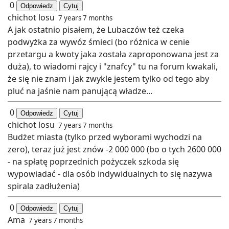
0
Odpowiedz
Cytuj
chichot losu
7 years 7 months
A jak ostatnio pisałem, że Lubaczów też czeka
podwyżka za wywóz śmieci (bo różnica w cenie
przetargu a kwoty jaka została zaproponowana jest za
duża), to wiadomi rajcy i "znafcy" tu na forum kwakali,
że się nie znam i jak zwykle jestem tylko od tego aby
pluć na jaśnie nam panującą władze...
0
Odpowiedz
Cytuj
chichot losu
7 years 7 months
Budżet miasta (tylko przed wyborami wychodzi na
zero), teraz już jest znów -2 000 000 (bo o tych 2600 000
- na spłatę poprzednich pożyczek szkoda się
wypowiadać - dla osób indywidualnych to się nazywa
spirala zadłużenia)
0
Odpowiedz
Cytuj
Ama
7 years 7 months