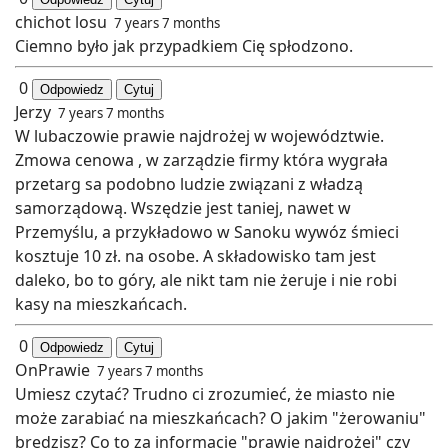
chichot losu
7 years 7 months
Ciemno było jak przypadkiem Cię spłodzono.
0
Odpowiedz
Cytuj
Jerzy
7 years 7 months
W lubaczowie prawie najdrożej w województwie.
Zmowa cenowa , w zarządzie firmy która wygrała
przetarg sa podobno ludzie związani z władzą
samorządową. Wszędzie jest taniej, nawet w
Przemyślu, a przykładowo w Sanoku wywóz śmieci
kosztuje 10 zł. na osobe. A składowisko tam jest
daleko, bo to góry, ale nikt tam nie żeruje i nie robi
kasy na mieszkańcach.
0
Odpowiedz
Cytuj
OnPrawie
7 years 7 months
Umiesz czytać? Trudno ci zrozumieć, że miasto nie
może zarabiać na mieszkańcach? O jakim "żerowaniu"
bredzisz? Co to za informacje "prawie najdrożej" czy