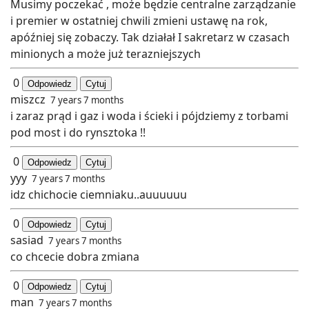
Musimy poczekać , może będzie centralne zarządzanie
i premier w ostatniej chwili zmieni ustawę na rok,
apóźniej się zobaczy. Tak działał I sakretarz w czasach
minionych a może już terazniejszych
0
Odpowiedz
Cytuj
miszcz
7 years 7 months
i zaraz prąd i gaz i woda i ścieki i pójdziemy z torbami
pod most i do rynsztoka !!
0
Odpowiedz
Cytuj
yyy
7 years 7 months
idz chichocie ciemniaku..auuuuuu
0
Odpowiedz
Cytuj
sasiad
7 years 7 months
co chcecie dobra zmiana
0
Odpowiedz
Cytuj
man
7 years 7 months