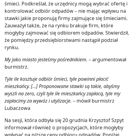
śmieci. Podkreślał, że urzędnicy mogą wybrać ofertę i
kontrolować odbiór odpadów – nie mając wpływu na
stawki jakie proponują firmy zajmujące się śmieciami.
Zauważył także, że na rynku brakuje firm, które
mogłyby zajmować się odbiorem odpadów. Stwierdził,
że pomiędzy przedsiębiorstwami nastąpił podział
rynku.
My jako miasto jesteśmy pośrednikiem.
– argumentował
burmistrz.
Tyle ile kosztuje odbiór śmieci, tyle powinni płacić
mieszkańcy. […] Proponowane stawki są takie, abyśmy
wyszli na zero, czyli tyle ile mieszkańcy zapłacą, tyle my
zapłacimy za wywóz i utylizacje.
– mówił burmistrz
Lubaczowa
Na sesji, która odbyła się 20 grudnia Krzysztof Szpyt
informował również o propozycjach, które mogłyby
wpłynąć na niższe ceny odbioru odpadów. Poniżej