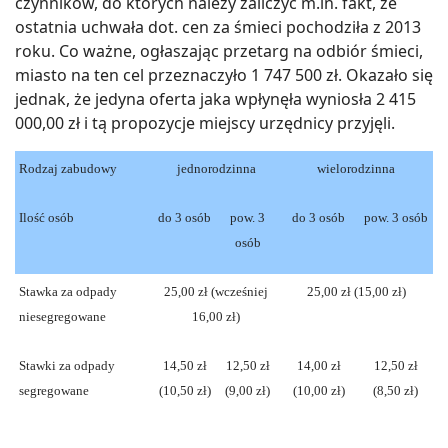
czynników, do których należy zaliczyć m.in. fakt, że
ostatnia uchwała dot. cen za śmieci pochodziła z 2013
roku. Co ważne, ogłaszając przetarg na odbiór śmieci,
miasto na ten cel przeznaczyło 1 747 500 zł. Okazało się
jednak, że jedyna oferta jaka wpłynęła wyniosła 2 415
000,00 zł i tą propozycje miejscy urzędnicy przyjęli.
Rodzaj zabudowy
jednorodzinna
wielorodzinna
Ilość osób
do 3 osób
pow. 3
do 3 osób
pow. 3 osób
osób
Stawka za odpady
25,00 zł (wcześniej
25,00 zł (15,00 zł)
niesegregowane
16,00 zł)
Stawki za odpady
14,50 zł
12,50 zł
14,00 zł
12,50 zł
segregowane
(10,50 zł)
(9,00 zł)
(10,00 zł)
(8,50 zł)