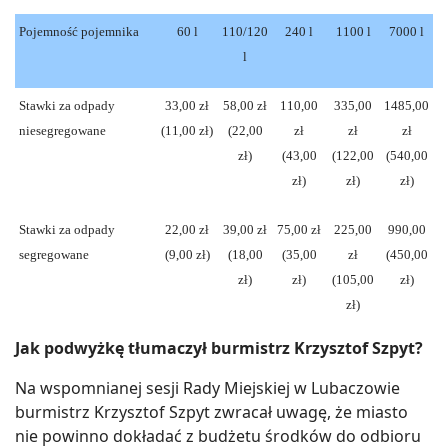
Pojemność pojemnika
60 l
110/120
240 l
1100 l
7000 l
l
Stawki za odpady
33,00 zł
58,00 zł
110,00
335,00
1485,00
niesegregowane
(11,00 zł)
(22,00
zł
zł
zł
zł)
(43,00
(122,00
(540,00
zł)
zł)
zł)
Stawki za odpady
22,00 zł
39,00 zł
75,00 zł
225,00
990,00
segregowane
(9,00 zł)
(18,00
(35,00
zł
(450,00
zł)
zł)
(105,00
zł)
zł)
Jak podwyżkę tłumaczył burmistrz Krzysztof Szpyt?
Na wspomnianej sesji Rady Miejskiej w Lubaczowie
burmistrz Krzysztof Szpyt zwracał uwagę, że miasto
nie powinno dokładać z budżetu środków do odbioru