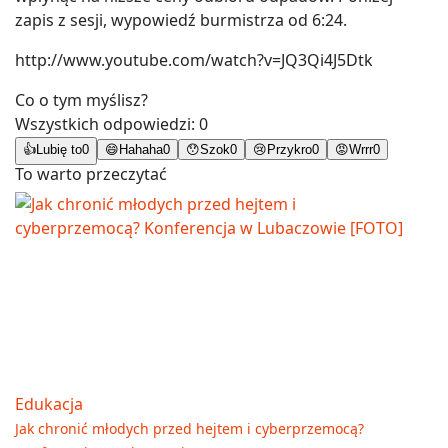
zapis z sesji, wypowiedź burmistrza od 6:24.
http://www.youtube.com/watch?v=JQ3Qi4J5Dtk
Co o tym myślisz?
Wszystkich odpowiedzi:
0
👍
Lubię to
0
😄
Hahaha
0
😯
Szok
0
😢
Przykro
0
😡
Wrrr
0
To warto przeczytać
Edukacja
Jak chronić młodych przed hejtem i cyberprzemocą?