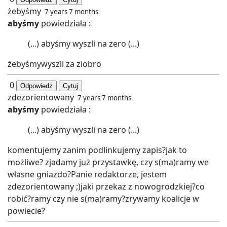
żebyśmy
7 years 7 months
abyśmy
powiedziała :
(...) abyśmy wyszli na zero (...)
żebyśmywyszli za ziobro
0
Odpowiedz
Cytuj
zdezorientowany
7 years 7 months
abyśmy
powiedziała :
(...) abyśmy wyszli na zero (...)
komentujemy zanim podlinkujemy zapis?jak to
możliwe? zjadamy już przystawkę, czy s(ma)ramy we
własne gniazdo?Panie redaktorze, jestem
zdezorientowany ;)jaki przekaz z nowogrodzkiej?co
robić?ramy czy nie s(ma)ramy?zrywamy koalicje w
powiecie?