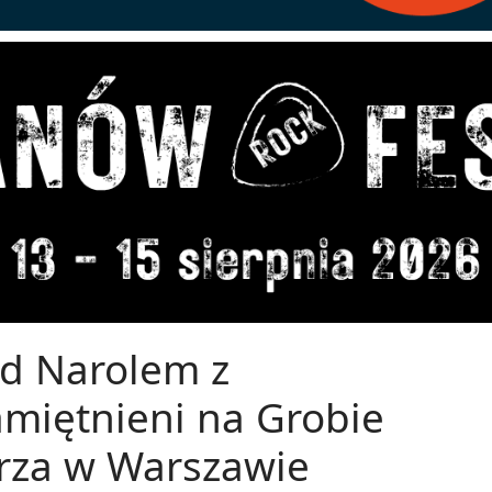
od Narolem z
iętnieni na Grobie
rza w Warszawie