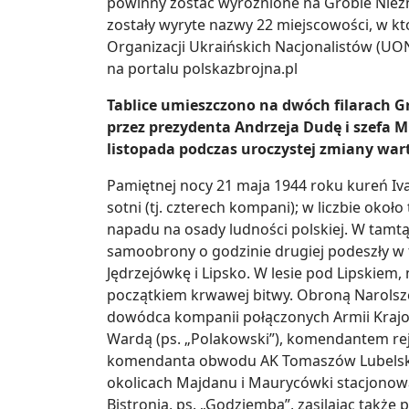
powinny zostać wyróżnione na Grobie Niezn
zostały wyryte nazwy 22 miejscowości, w kt
Organizacji Ukraińskich Nacjonalistów (UON
na portalu polskazbrojna.pl
Tablice umieszczono na dwóch filarach G
przez prezydenta Andrzeja Dudę i szefa M
listopada podczas uroczystej zmiany war
Pamiętnej nocy 21 maja 1944 roku kureń Iva
sotni (tj. czterech kompani); w liczbie ok
napadu na osady ludności polskiej. W tamt
samoobrony o godzinie drugiej podeszły w 
Jędrzejówkę i Lipsko. W lesie pod Lipskiem
początkiem krwawej bitwy. Obroną Narolszc
dowódca kompanii połączonych Armii Krajo
Wardą (ps. „Polakowski”), komendantem rejo
komendanta obwodu AK Tomaszów Lubelski -
okolicach Majdanu i Maurycówki stacjono
Bistronia, ps. „Godziemba”, zasilając także 