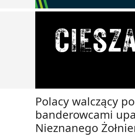
Polacy walczący p
banderowcami upam
Nieznanego Żołnie