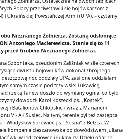
anego Żołnierza. Ostatecznie na dwóch tablicach
órych Polacy przeciwstawili się bojówkarzom z
) i Ukraińskiej Powstańczej Armii (UPA). – czytamy
robu Nieznanego Żołnierza. Zostaną odsłonięte
ON Antoniego Macierewicza. Stanie się to 11
ty przed Grobem Nieznanego Żołnierza.
na Szpontaka, pseudonim Zaliźniak w sile czterech
oło tysiąca dwustu bojowników dokonał zbrojnego
ą deszczową noc oddziały UPA, zasilone oddziałami
tym samym czasie pod trzy wsie: Łukawicę,
, nad rzeką Tanew doszło do wymiany ognia, co było
zyzny dowodził Karol Kostecki ps. „Kostek”,
wej i Batalionów Chłopskich wraz z Marianem
nu V - AK Susiec. Na tym, terenie był też zastępca
 Władysław Surowiec ps. „Sosna” z Bełżca. W
wała kompania cieszanowska po dowództwem Juliana
placówki w Jędrzejówce i Łukawicy. Dzięki ofiarnej,