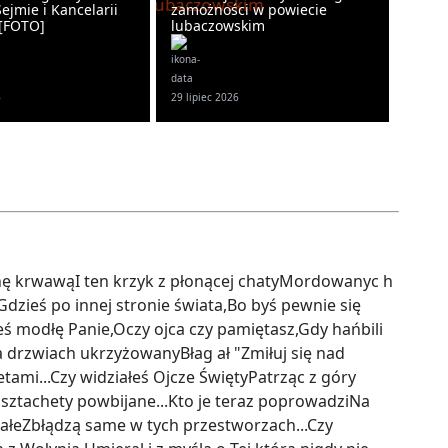
ejmie i Kancelarii
zamożności w powiecie
[FOTO]
lubaczowskim
6
29 lipiec 2026
ę krwawąI ten krzyk z płonącej chatyMordowanyc h
dzieś po innej stronie świata,Bo byś pewnie się
załeś modłę Panie,Oczy ojca czy pamiętasz,Gdy hańbili
 drzwiach ukrzyżowanyBłag ał "Zmiłuj się nad
etami...Czy widziałeś Ojcze ŚwiętyPatrząc z góry
a sztachety powbijane...Kto je teraz poprowadziNa
małeZbłądzą same w tych przestworzach...Czy