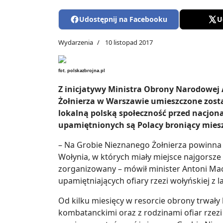
Udostępnij na Facebooku
U
Wydarzenia
10 listopad 2017
fot. polskazbrojna.pl
Z inicjatywy Ministra Obrony Narodowej
Żołnierza w Warszawie umieszczone został
lokalną polską społeczność przed nacjon
upamiętnionych są Polacy broniący mies
– Na Grobie Nieznanego Żołnierza powinna 
Wołynia, w których miały miejsce najgorsze z
zorganizowany – mówił minister Antoni Mac
upamiętniających ofiary rzezi wołyńskiej z l
Od kilku miesięcy w resorcie obrony trwał
kombatanckimi oraz z rodzinami ofiar rzezi