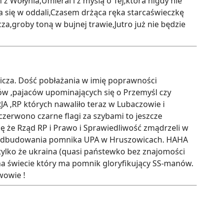
 Wołynia,Umieral i z myślą o Tej,która nigdy nie
ła się w oddali,Czasem drżąca ręka starcaświeczkę
za,groby toną w bujnej trawie,Jutro już nie będzie
icza. Dość pobłażania w imię poprawności
w ,pajaców upominających się o Przemyśl czy
RJA ,RP których nawaliło teraz w Lubaczowie i
czerwono czarne flagi za szybami to jeszcze
ię że Rząd RP i Prawo i Sprawiedliwość zmądrzeli w
 się odbudowania pomnika UPA w Hruszowicach. HAHA
tylko że ukraina (quasi państewko bez znajomości
em na świecie który ma pomnik gloryfikujący SS-manów.
owie !