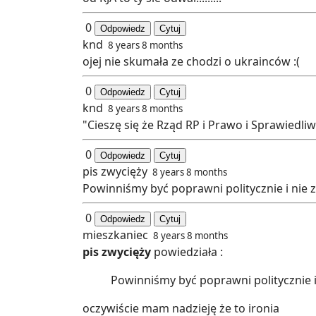
0
Odpowiedz
Cytuj
knd
8 years 8 months
ojej nie skumała ze chodzi o ukrainców :(
0
Odpowiedz
Cytuj
knd
8 years 8 months
"Cieszę się że Rząd RP i Prawo i Sprawiedliw
0
Odpowiedz
Cytuj
pis zwycięży
8 years 8 months
Powinniśmy być poprawni politycznie i nie 
0
Odpowiedz
Cytuj
mieszkaniec
8 years 8 months
pis zwycięży
powiedziała :
Powinniśmy być poprawni politycznie i
oczywiście mam nadzieję że to ironia