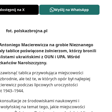
dostępnij na X
Wyślij na WhatsApp
 Antoniego Macierewicza na grobie Nieznanego
y tablice poświęcone żołnierzom, którzy bronili
alistami ukraińskimi z OUN i UPA. Wśród
zkańców Narolszczyzny.
zawisnąć tablica przywołująca miejscowości
brodnie, ale też te, w których opór był najlepiej
ierewicz podczas lipcowych uroczystości
at 1943–1944.
y konsultacje ze środowiskami naukowymi i
 wołyńskiej na temat tego, jakie miejscowości