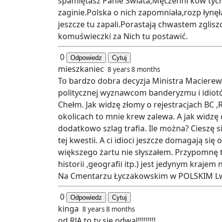
spamiętasz Panie Świata,Męczenni ków tych z
zaginie.Polska o nich zapomniała,rozp łynę
jeszcze tu zapali.Porastają chwastem zgliszc
komuświeczki za Nich tu postawić.
0
Odpowiedz
Cytuj
mieszkaniec
8 years 8 months
To bardzo dobra decyzja Ministra Macierew
politycznej wyznawcom banderyzmu i idiotó
Chełm. Jak widzę złomy o rejestracjach BC ,
okolicach to mnie krew zalewa. A jak widzę 
dodatkowo szlag trafia. Ile można? Cieszę s
tej kwestii. A ci idioci jeszcze domagają
większego żartu nie słyszałem. Przypomnę 
historii ,geografii itp.) jest jedynym kraj
Na Cmentarzu Łyczakowskim w POLSKIM Lw
0
Odpowiedz
Cytuj
kinga
8 years 8 months
od RJA to ty sie odwal!!!!!!!!!