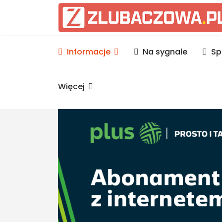
Informacje Lubaczów, p
Informacje
Na sygnale
Sp
Więcej