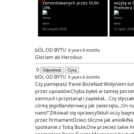
zamordowanych przez OUN-
wizytą w S
UPA
Premiera 
06 sierpień 2026
31 lipiec 202
bÓL OD BYTU
8 years 8 months
Gloriam ab Heroibus
0
Odpowiedz
Cytuj
bÓL OD BYTU
8 years 8 months
Czy pamiętasz Panie BożeNad Wołyniem łun
przez sąsiadów.Chyba byłeś w tamtej porzeG
zasmucił i przystanął i zapłakał... Czy słys
córkę jegoBanderowcy jak zwierzęta...On na
nami!"Zlitowali się oprawcySkłuli oczy bagn
przez firmamentDzieci śliczne jak aniołkiN
spotkanie z Tobą Boże,One przecież takie 