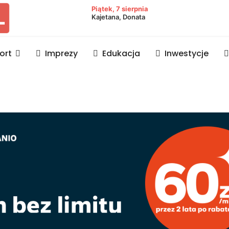
owiat lubaczowski
Piątek, 7 sierpnia
Kajetana, Donata
ort
Imprezy
Edukacja
Inwestycje