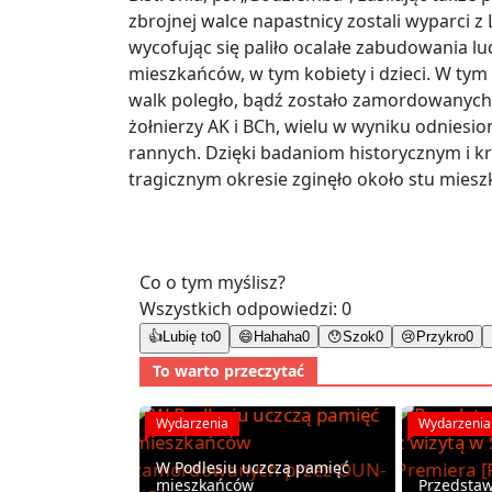
zbrojnej walce napastnicy zostali wyparci z 
wycofując się paliło ocalałe zabudowania l
mieszkańców, w tym kobiety i dzieci. W ty
walk poległo, bądź zostało zamordowanych
żołnierzy AK i BCh, wielu w wyniku odniesion
rannych. Dzięki badaniom historycznym i kr
tragicznym okresie zginęło około stu mies
Co o tym myślisz?
Wszystkich odpowiedzi:
0
👍
Lubię to
0
😄
Hahaha
0
😯
Szok
0
😢
Przykro
0
To warto przeczytać
Wydarzenia
Wydarzenia
W Podlesiu uczczą pamięć
mieszkańców
Przedstaw