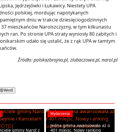
Lipska, Jędrzejówki i Łukawicy. Niestety UPA
udności polskiej, mordując napotykanych
m pamiętnym dniu w trakcie dziesięciogodzinnych
 37 mieszkańców Narolszczyzny, w tym kilkunastu
ych ran. Po stronie UPA straty wyniosły 80 zabitych i
onikarskim udało się ustalić, że z rąk UPA w tamtym
zkańców.
Źródło: polskazbrojna.pl, zlubaczowa.pl, narol.pl
😡
Wrrr
0
Wydarzenia
Jedna gmina awansowała aż o
iciele gminy Narol z
401 miejsc. Nowy ranking