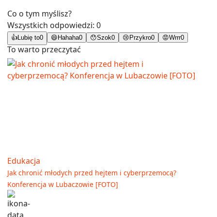
Co o tym myślisz?
Wszystkich odpowiedzi:
0
👍
Lubię to
0
😄
Hahaha
0
😯
Szok
0
😢
Przykro
0
😡
Wrrr
0
To warto przeczytać
Edukacja
Jak chronić młodych przed hejtem i cyberprzemocą?
Konferencja w Lubaczowie [FOTO]