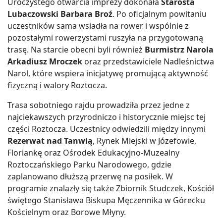
Uroczystego otwarcia imprezy dokonała
Starosta
Lubaczowski Barbara Broź
. Po oficjalnym powitaniu
uczestników sama wsiadła na rower i wspólnie z
pozostałymi rowerzystami ruszyła na przygotowaną
trasę. Na starcie obecni byli również
Burmistrz Narola
Arkadiusz Mroczek
oraz przedstawiciele Nadleśnictwa
Narol, które wspiera inicjatywę promującą aktywność
fizyczną i walory Roztocza.
Trasa sobotniego rajdu prowadziła przez jedne z
najciekawszych przyrodniczo i historycznie miejsc tej
części Roztocza. Uczestnicy odwiedzili między innymi
Rezerwat nad Tanwią
, Rynek Miejski w Józefowie,
Floriankę oraz Ośrodek Edukacyjno-Muzealny
Roztoczańskiego Parku Narodowego, gdzie
zaplanowano dłuższą przerwę na posiłek. W
programie znalazły się także Zbiornik Studczek, Kościół
świętego Stanisława Biskupa Męczennika w Górecku
Kościelnym oraz Borowe Młyny.