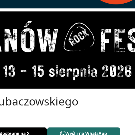
lubaczowskiego
dostępnij na X
Wyślij na WhatsApp