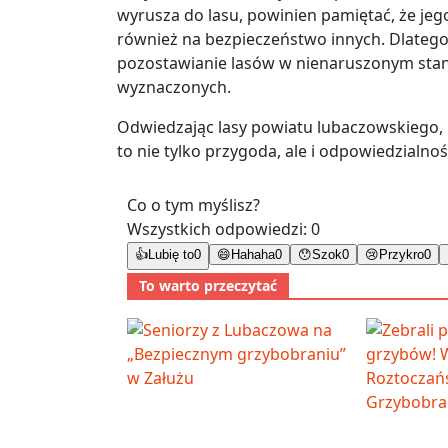
wyrusza do lasu, powinien pamiętać, że jeg
również na bezpieczeństwo innych. Dlatego
pozostawianie lasów w nienaruszonym stan
wyznaczonych.
Odwiedzając lasy powiatu lubaczowskiego, 
to nie tylko przygoda, ale i odpowiedzialność
Co o tym myślisz?
Wszystkich odpowiedzi:
0
👍
Lubię to
0
😄
Hahaha
0
😯
Szok
0
😢
Przykro
0
To warto przeczytać