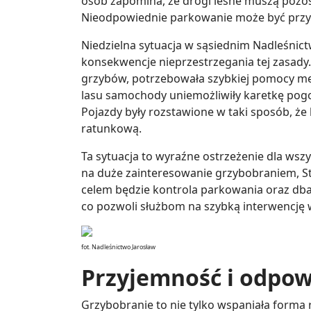
osób zapomina, że drogi leśne muszą pozos
Nieodpowiednie parkowanie może być prz
Niedzielna sytuacja w sąsiednim Nadleśnic
konsekwencje nieprzestrzegania tej zasady.
grzybów, potrzebowała szybkiej pomocy med
lasu samochody uniemożliwiły karetkę pogo
Pojazdy były rozstawione w taki sposób, że
ratunkową.
Ta sytuacja to wyraźne ostrzeżenie dla wszy
na duże zainteresowanie grzybobraniem, St
celem będzie kontrola parkowania oraz dban
co pozwoli służbom na szybką interwencję w
fot. Nadleśnictwo Jarosław
Przyjemność i odpow
Grzybobranie to nie tylko wspaniała forma r