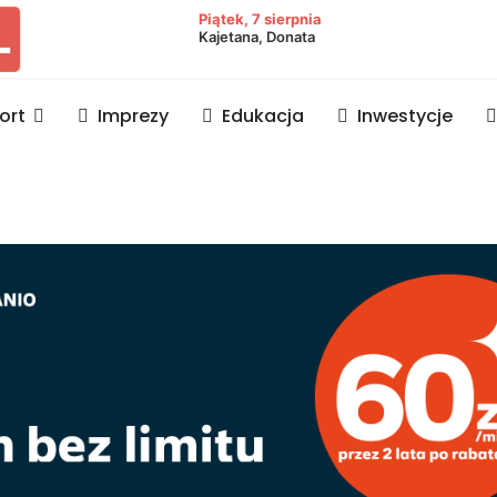
owiat lubaczowski
Piątek, 7 sierpnia
Kajetana, Donata
ort
Imprezy
Edukacja
Inwestycje