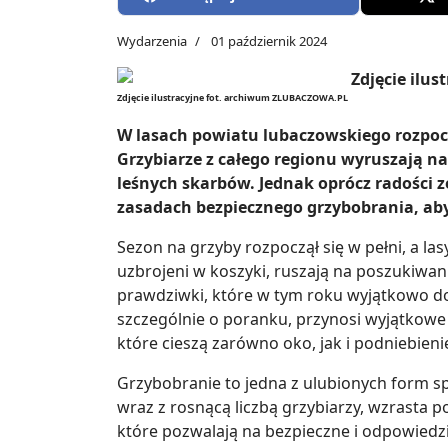
Wydarzenia
01 październik 2024
Zdjęcie ilustracyjne fot. archiwum ZLUBACZOWA.PL
W lasach powiatu lubaczowskiego rozpoc
Grzybiarze z całego regionu wyruszają 
leśnych skarbów. Jednak oprócz radości
zasadach bezpiecznego grzybobrania, aby
Sezon na grzyby rozpoczął się w pełni, a la
uzbrojeni w koszyki, ruszają na poszukiwan
prawdziwki, które w tym roku wyjątkowo doro
szczególnie o poranku, przynosi wyjątkowe
które cieszą zarówno oko, jak i podniebieni
Grzybobranie to jedna z ulubionych form s
wraz z rosnącą liczbą grzybiarzy, wzrasta
które pozwalają na bezpieczne i odpowiedzi