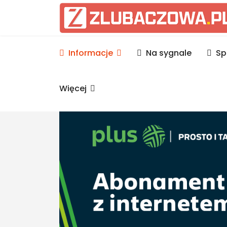
Informacje Lubaczów, p
Informacje
Na sygnale
Sp
Więcej