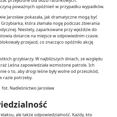
tać przejezdne dla służb ratunkowych.
yczyną poważnych opóźnień w przypadku wypadków.
twie Jarosław pokazała, jak dramatyczne mogą być
 Grzybiarka, która złamała nogę podczas zbierania
ycznej. Niestety, zaparkowane przy wjeździe do
towia dotarcie na miejsce w odpowiednim czasie.
 blokowały przejazd, co znacząco opóźniło akcję
stkich grzybiarzy. W najbliższych dniach, ze względu
raż Leśna zapowiedziała wzmożone patrole. Ich
ie o to, aby drogi leśne były wolne od przeszkód,
 razie potrzeby.
iedzialność
elaksu, ale także odpowiedzialność. Każdy, kto