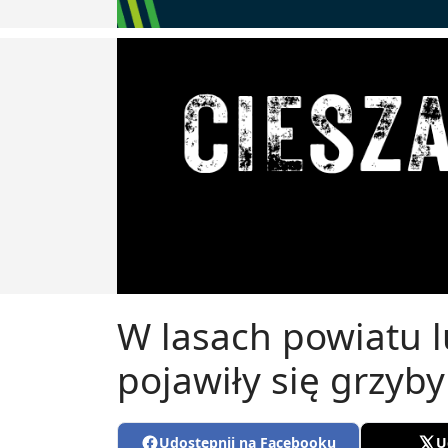
W lasach powiatu 
pojawiły się grzyby
Udostępnij na Facebooku
U