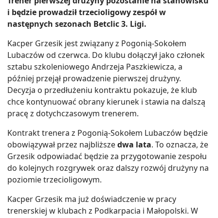
Trener pierwszej drużyny pozostanie na stanowisku
i będzie prowadził trzecioligowy zespół w
następnych sezonach Betclic 3. Ligi.
Kacper Grzesik jest związany z Pogonią-Sokołem
Lubaczów od czerwca. Do klubu dołączył jako członek
sztabu szkoleniowego Andrzeja Paszkiewicza, a
później przejął prowadzenie pierwszej drużyny.
Decyzja o przedłużeniu kontraktu pokazuje, że klub
chce kontynuować obrany kierunek i stawia na dalszą
pracę z dotychczasowym trenerem.
Kontrakt trenera z Pogonią-Sokołem Lubaczów będzie
obowiązywał przez najbliższe
dwa lata
. To oznacza, że
Grzesik odpowiadać będzie za przygotowanie zespołu
do kolejnych rozgrywek oraz dalszy rozwój drużyny na
poziomie trzecioligowym.
Kacper Grzesik ma już doświadczenie w pracy
trenerskiej w klubach z Podkarpacia i Małopolski. W