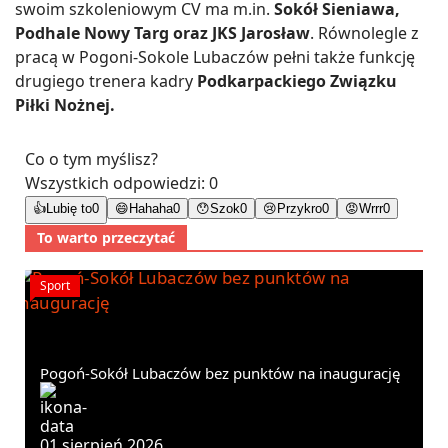
swoim szkoleniowym CV ma m.in.
Sokół Sieniawa,
Podhale Nowy Targ oraz JKS Jarosław
. Równolegle z
pracą w Pogoni-Sokole Lubaczów pełni także funkcję
drugiego trenera kadry
Podkarpackiego Związku
Piłki Nożnej.
Co o tym myślisz?
Wszystkich odpowiedzi:
0
👍
Lubię to
0
😄
Hahaha
0
😯
Szok
0
😢
Przykro
0
😡
Wrrr
0
To warto przeczytać
Sport
Pogoń-Sokół Lubaczów bez punktów na inaugurację
01 sierpień 2026