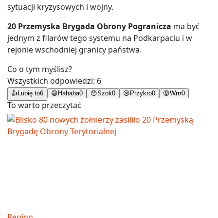
sytuacji kryzysowych i wojny.
20 Przemyska Brygada Obrony Pogranicza
ma być
jednym z filarów tego systemu na Podkarpaciu i w
rejonie wschodniej granicy państwa.
Co o tym myślisz?
Wszystkich odpowiedzi:
6
👍
Lubię to
6
😄
Hahaha
0
😯
Szok
0
😢
Przykro
0
😡
Wrrr
0
To warto przeczytać
Region