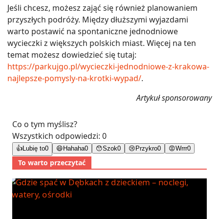
Jeśli chcesz, możesz zająć się również planowaniem
przyszłych podróży. Między dłuższymi wyjazdami
warto postawić na spontaniczne jednodniowe
wycieczki z większych polskich miast. Więcej na ten
temat możesz dowiedzieć się tutaj:
https://parkujgo.pl/wycieczki-jednodniowe-z-krakowa-
najlepsze-pomysly-na-krotki-wypad/
.
Artykuł sponsorowany
Co o tym myślisz?
Wszystkich odpowiedzi:
0
👍
Lubię to
0
😄
Hahaha
0
😯
Szok
0
😢
Przykro
0
😡
Wrrr
0
To warto przeczytać