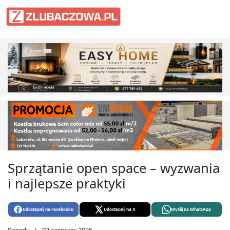
Informacje Lubaczów, powiat lub
Sprzątanie open space – wyzwania
i najlepsze praktyki
Udostępnij na Facebooku
Udostępnij na X
Wyślij na WhatsApp
Porady
02 czerwiec 2026