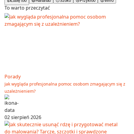
👍
Lubię to
0
😄
Hahaha
0
😯
Szok
0
😢
Przykro
0
😡
Wrrr
0
To warto przeczytać
Porady
Jak wygląda profesjonalna pomoc osobom zmagającym się z
uzależnieniem?
02 sierpień 2026