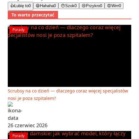
👍
Lubię to
0
😄
Hahaha
0
😯
Szok
0
😢
Przykro
0
😡
Wrrr
0
To warto przeczytać
Porady
Scrubsy na co dzień — dlaczego coraz więcej specjalistów
nosi je poza szpitalem?
26 czerwiec 2026
Porady