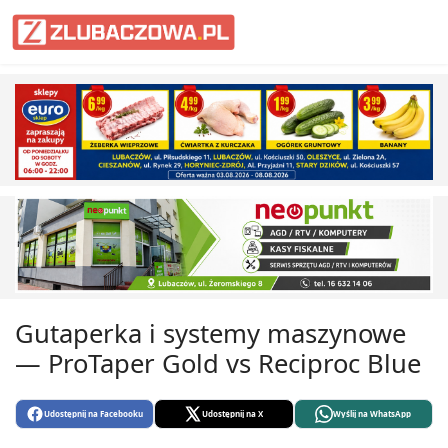
Informacje Lubaczów, powiat lub
Gutaperka i systemy maszynowe
— ProTaper Gold vs Reciproc Blue
Udostępnij na Facebooku
Udostępnij na X
Wyślij na WhatsApp