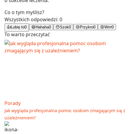
o sukcesie leczenia.
Co o tym myślisz?
Wszystkich odpowiedzi:
0
👍
Lubię to
0
😄
Hahaha
0
😯
Szok
0
😢
Przykro
0
😡
Wrrr
0
To warto przeczytać
Porady
Jak wygląda profesjonalna pomoc osobom zmagającym się z
uzależnieniem?