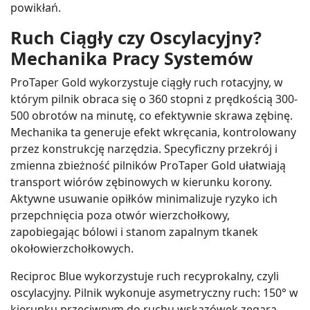
powikłań.
Ruch Ciągły czy Oscylacyjny?
Mechanika Pracy Systemów
ProTaper Gold wykorzystuje ciągły ruch rotacyjny, w
którym pilnik obraca się o 360 stopni z prędkością 300-
500 obrotów na minutę, co efektywnie skrawa zębinę.
Mechanika ta generuje efekt wkręcania, kontrolowany
przez konstrukcję narzędzia. Specyficzny przekrój i
zmienna zbieżność pilników ProTaper Gold ułatwiają
transport wiórów zębinowych w kierunku korony.
Aktywne usuwanie opiłków minimalizuje ryzyko ich
przepchnięcia poza otwór wierzchołkowy,
zapobiegając bólowi i stanom zapalnym tkanek
okołowierzchołkowych.
Reciproc Blue wykorzystuje ruch recyprokalny, czyli
oscylacyjny. Pilnik wykonuje asymetryczny ruch: 150° w
kierunku przeciwnym do ruchu wskazówek zegara