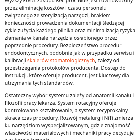
Wyższy koszt zakupu Reciproc Blue jest równoważony
przez eliminację kosztów i czasu personelu
związanego ze sterylizacją narzędzi, brakiem
konieczności prowadzenia dokumentacji śledzącej
cykle zużycia każdego pilnika oraz minimalizacją ryzyka
złamania w kanale narzędzia osłabionego przez
poprzednie procedury. Bezpieczeństwo procedur
endodontycznych, podobnie jak w przypadku serwisu i
kalibracji
skalerów stomatologicznych
, zależy od
przestrzegania protokołów producenta. Dostęp do
instrukcji, które oferuje producent, jest kluczowy dla
utrzymania tych standardów.
Ostateczny wybór systemu zależy od anatomii kanału i
filozofii pracy lekarza. System rotacyjny oferuje
kontrolowane kształtowanie, a system recyprokalny
skraca czas procedury. Rozwój metalurgii NiTi zmierza
ku narzędziom wyspecjalizowanym, gdzie znajomość
właściwości materiałowych i mechaniki pracy decyduje