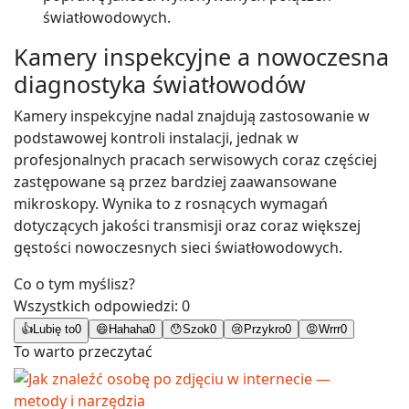
światłowodowych.
Kamery inspekcyjne a nowoczesna
diagnostyka światłowodów
Kamery inspekcyjne nadal znajdują zastosowanie w
podstawowej kontroli instalacji, jednak w
profesjonalnych pracach serwisowych coraz częściej
zastępowane są przez bardziej zaawansowane
mikroskopy. Wynika to z rosnących wymagań
dotyczących jakości transmisji oraz coraz większej
gęstości nowoczesnych sieci światłowodowych.
Co o tym myślisz?
Wszystkich odpowiedzi:
0
👍
Lubię to
0
😄
Hahaha
0
😯
Szok
0
😢
Przykro
0
😡
Wrrr
0
To warto przeczytać