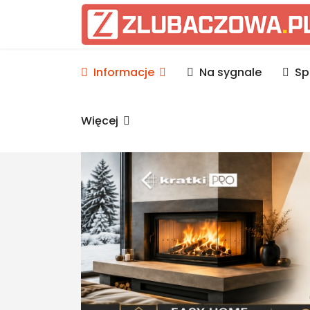
Informacje Lubaczów, p
Informacje
Na sygnale
Sp
Więcej