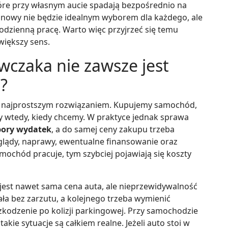
óre przy własnym aucie spadają bezpośrednio na
inowy nie będzie idealnym wyborem dla każdego, ale
dzienną pracę. Warto więc przyjrzeć się temu
jwiększy sens.
wczaka nie zawsze jest
?
ię najprostszym rozwiązaniem. Kupujemy samochód,
y wtedy, kiedy chcemy. W praktyce jednak sprawa
pory wydatek
, a do samej ceny zakupu trzeba
eglądy, naprawy, ewentualne finansowanie oraz
mochód pracuje, tym szybciej pojawiają się koszty
jest nawet sama cena auta, ale nieprzewidywalność
a bez zarzutu, a kolejnego trzeba wymienić
zkodzenie po kolizji parkingowej. Przy samochodzie
akie sytuacje są całkiem realne. Jeżeli auto stoi w