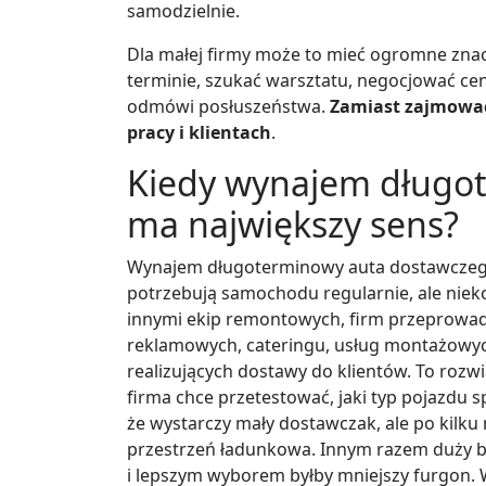
samodzielnie.
Dla małej firmy może to mieć ogromne znac
terminie, szukać warsztatu, negocjować cen
odmówi posłuszeństwa.
Zamiast zajmować
pracy i klientach
.
Kiedy wynajem długo
ma największy sens?
Wynajem długoterminowy auta dostawczego 
potrzebują samochodu regularnie, ale niek
innymi ekip remontowych, firm przeprowa
reklamowych, cateringu, usług montażowych
realizujących dostawy do klientów. To roz
firma chce przetestować, jaki typ pojazdu s
że wystarczy mały dostawczak, ale po kilku 
przestrzeń ładunkowa. Innym razem duży bu
i lepszym wyborem byłby mniejszy furgon.