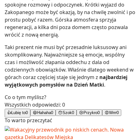
spokojne rozmowy i odpoczynek. Krótki wyjazd do
Zakopanego może być okazją, by na chwilę zwolnić i po
prostu pobyć razem. Górska atmosfera sprzyja
regeneracji, a kilka dni poza domem często pozwala
wrócić z nową energią.
Taki prezent nie musi być przesadnie luksusowy ani
skomplikowany. Najważniejsze są emocje, wspólny
czas i możliwość złapania oddechu z dala od
codziennych obowiązków. Właśnie dlatego weekend w
górach coraz częściej staje się jednym z
najbardziej
wyjątkowych pomysłów na Dzień Matki
.
Co o tym myślisz?
Wszystkich odpowiedzi:
0
👍
Lubię to
0
😄
Hahaha
0
😯
Szok
0
😢
Przykro
0
😡
Wrrr
0
To warto przeczytać