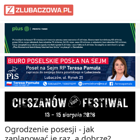
Informacje Lubaczów, powiat lub
Ogrodzenie posesji - jak
zaplanować je raz, a dobrze?