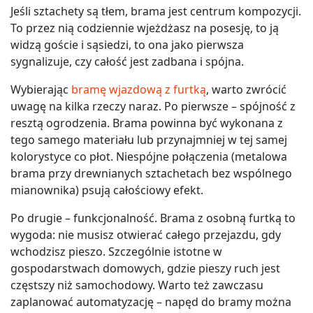
Jeśli sztachety są tłem, brama jest centrum kompozycji.
To przez nią codziennie wjeżdżasz na posesję, to ją
widzą goście i sąsiedzi, to ona jako pierwsza
sygnalizuje, czy całość jest zadbana i spójna.
Wybierając
bramę wjazdową z furtką
, warto zwrócić
uwagę na kilka rzeczy naraz. Po pierwsze – spójność z
resztą ogrodzenia. Brama powinna być wykonana z
tego samego materiału lub przynajmniej w tej samej
kolorystyce co płot. Niespójne połączenia (metalowa
brama przy drewnianych sztachetach bez wspólnego
mianownika) psują całościowy efekt.
Po drugie – funkcjonalność. Brama z osobną furtką to
wygoda: nie musisz otwierać całego przejazdu, gdy
wchodzisz pieszo. Szczególnie istotne w
gospodarstwach domowych, gdzie pieszy ruch jest
częstszy niż samochodowy. Warto też zawczasu
zaplanować automatyzację – napęd do bramy można