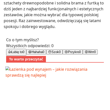
sztachety drewnopodobne i solidna brama z furtką to
dziś jeden z najbardziej funkcjonalnych i estetycznych
zestawów, jakie można wybrać dla typowej polskiej
posesji. Raz zainwestowane, odwdzięczają się latami
spokoju i dobrego wyglądu.
Co o tym myślisz?
Wszystkich odpowiedzi:
0
👍
Lubię to
0
😄
Hahaha
0
😯
Szok
0
😢
Przykro
0
😡
Wrrr
0
To warto przeczytać