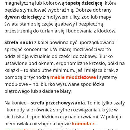
magnetyczną lub kolorową
tapetę dziecięcą
, która
będzie stymulować wyobraźnię. Dobrze dobrany
dywan dziecięcy
z motywem ulicy, zoo lub mapy
świata stanie się częścią zabawy i bezpieczną
przestrzenią do turlania się i budowania z klocków.
Strefa nauki
z kolei powinna być uporządkowana i
sprzyjać koncentracji. W miarę możliwości warto
oddzielić ją wizualnie od części do zabawy. Biurko
ustawione pod oknem, ergonomiczne krzesło, półki na
książki – to absolutne minimum. Jeśli miejsca brak, z
pomocą przychodzą
meble młodzieżowe
i systemy
modułowe – np. biurko wysuwane spod łóżka
piętrowego lub składane blaty.
Na koniec –
strefa przechowywania
. To nie tylko szafy
i komody, ale również sprytne rozwiązania ukryte w
siedziskach, pod łóżkiem czy nad drzwiami. W pokoju
niemowlaka niezbędna będzie
komoda z