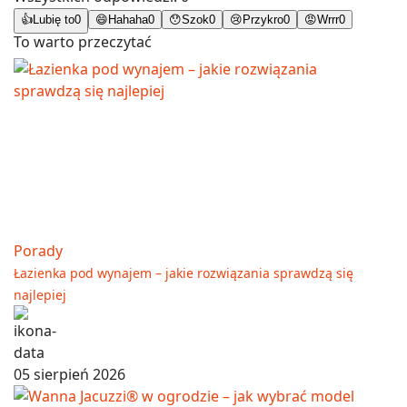
👍
Lubię to
0
😄
Hahaha
0
😯
Szok
0
😢
Przykro
0
😡
Wrrr
0
To warto przeczytać
Porady
Łazienka pod wynajem – jakie rozwiązania sprawdzą się
najlepiej
05 sierpień 2026