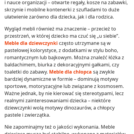
i nauce organizacji – otwarte regały, kosze na zabawki,
skrzynie i mobilne kontenerki z szufladami to duże
ułatwienie zarówno dla dziecka, jak i dla rodzica.
Wygląd mebli również ma znaczenie – przecież to
przestrzeń, w której dziecko ma czuć się „u siebie”.
Meble dla dziewczynki
często utrzymane są w
pastelowej kolorystyce, z dodatkami w stylu boho,
romantycznym lub bajkowym. Można znaleźć łóżka z
baldachimem, biurka z dekoracyjnymi gałkami, czy
toaletki do zabawy.
Meble dla chłopca
są zwykle
bardziej dynamiczne w formie – dominują motywy
sportowe, motoryzacyjne lub związane z kosmosem.
Ważne jednak, by nie kierować się stereotypami, lecz
realnymi zainteresowaniami dziecka – niektóre
dziewczynki wolą motywy dinozaurów, a chłopcy
pastele i zwierzątka.
Nie zapominajmy też o jakości wykonania. Meble
dziecięce muszą być stabilne, wykonane z materiałów