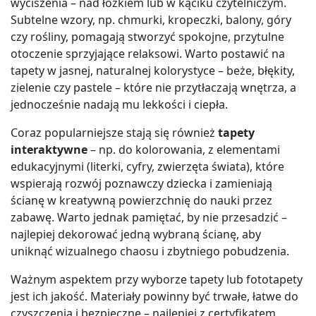
wyciszenia – nad łóżkiem lub w kąciku czytelniczym.
Subtelne wzory, np. chmurki, kropeczki, balony, góry
czy rośliny, pomagają stworzyć spokojne, przytulne
otoczenie sprzyjające relaksowi. Warto postawić na
tapety w jasnej, naturalnej kolorystyce – beże, błękity,
zielenie czy pastele – które nie przytłaczają wnętrza, a
jednocześnie nadają mu lekkości i ciepła.
Coraz popularniejsze stają się również
tapety
interaktywne
– np. do kolorowania, z elementami
edukacyjnymi (literki, cyfry, zwierzęta świata), które
wspierają rozwój poznawczy dziecka i zamieniają
ścianę w kreatywną powierzchnię do nauki przez
zabawę. Warto jednak pamiętać, by nie przesadzić –
najlepiej dekorować jedną wybraną ścianę, aby
uniknąć wizualnego chaosu i zbytniego pobudzenia.
Ważnym aspektem przy wyborze tapety lub fototapety
jest ich jakość. Materiały powinny być trwałe, łatwe do
czyszczenia i bezpieczne – najlepiej z certyfikatem