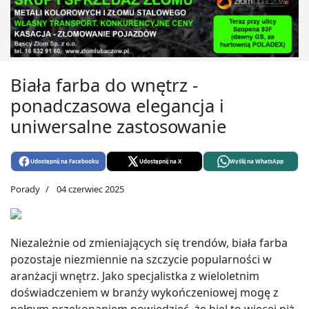
Biała farba do wnętrz -
ponadczasowa elegancja i
uniwersalne zastosowanie
Udostępnij na Facebooku
Udostępnij na X
Wyślij na WhatsApp
Porady
04 czerwiec 2025
Niezależnie od zmieniających się trendów, biała farba
pozostaje niezmiennie na szczycie popularności w
aranżacji wnętrz. Jako specjalistka z wieloletnim
doświadczeniem w branży wykończeniowej mogę z
pełnym przekonaniem powiedzieć, że biel to więcej niż