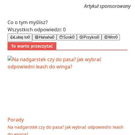
Artykuł sponsorowany
Co o tym myślisz?
Wszystkich odpowiedzi:
0
👍
Lubię to
0
😄
Hahaha
0
😯
Szok
0
😢
Przykro
0
😡
Wrrr
0
To warto przeczytać
Porady
Na nadgarstek czy do pasa? Jak wybrać odpowiedni leash
do winga?