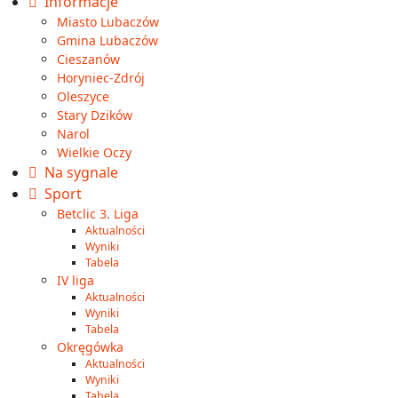
Informacje
Miasto Lubaczów
Gmina Lubaczów
Cieszanów
Horyniec-Zdrój
Oleszyce
Stary Dzików
Narol
Wielkie Oczy
Na sygnale
Sport
Betclic 3. Liga
Aktualności
Wyniki
Tabela
IV liga
Aktualności
Wyniki
Tabela
Okręgówka
Aktualności
Wyniki
Tabela