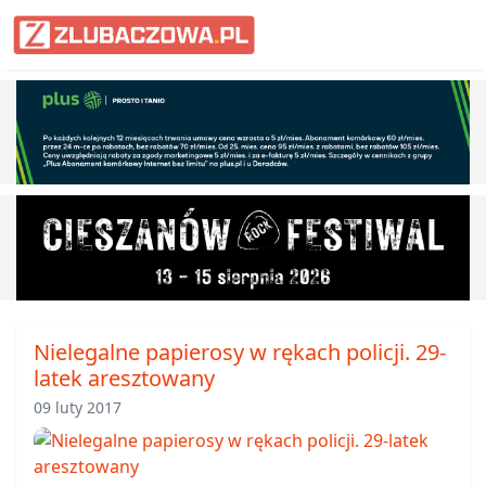
Informacje Lubaczów, powiat lub
Nielegalne papierosy w rękach policji. 29-
latek aresztowany
09 luty 2017