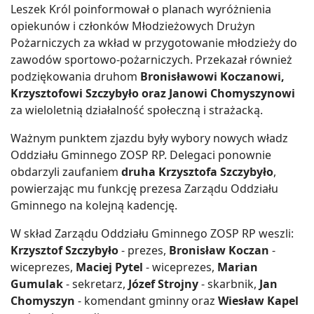
Leszek Król poinformował o planach wyróżnienia
opiekunów i członków Młodzieżowych Drużyn
Pożarniczych za wkład w przygotowanie młodzieży do
zawodów sportowo-pożarniczych. Przekazał również
podziękowania druhom
Bronisławowi Koczanowi,
Krzysztofowi Szczybyło oraz Janowi Chomyszynowi
za wieloletnią działalność społeczną i strażacką.
Ważnym punktem zjazdu były wybory nowych władz
Oddziału Gminnego ZOSP RP. Delegaci ponownie
obdarzyli zaufaniem
druha Krzysztofa Szczybyło
,
powierzając mu funkcję prezesa Zarządu Oddziału
Gminnego na kolejną kadencję.
W skład Zarządu Oddziału Gminnego ZOSP RP weszli:
Krzysztof Szczybyło
- prezes,
Bronisław Koczan
-
wiceprezes,
Maciej Pytel
- wiceprezes,
Marian
Gumulak
- sekretarz,
Józef Strojny
- skarbnik,
Jan
Chomyszyn
- komendant gminny oraz
Wiesław Kapel