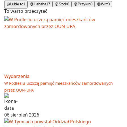
👍
Lubię to
1
😄
Hahaha
17
😯
Szok
0
😢
Przykro
0
😡
Wrrr
0
To warto przeczytać
Wydarzenia
W Podlesiu uczczą pamięć mieszkańców zamordowanych
przez OUN-UPA
06 sierpień 2026