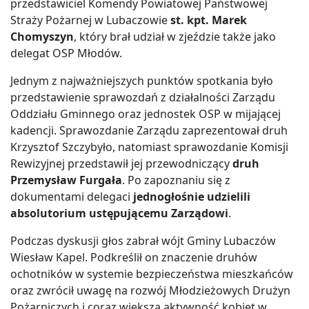
przedstawiciel Komendy Powiatowej Państwowej
Straży Pożarnej w Lubaczowie
st. kpt. Marek
Chomyszyn
, który brał udział w zjeździe także jako
delegat OSP Młodów.
Jednym z najważniejszych punktów spotkania było
przedstawienie sprawozdań z działalności Zarządu
Oddziału Gminnego oraz jednostek OSP w mijającej
kadencji. Sprawozdanie Zarządu zaprezentował druh
Krzysztof Szczybyło, natomiast sprawozdanie Komisji
Rewizyjnej przedstawił jej przewodniczący
druh
Przemysław Furgała
. Po zapoznaniu się z
dokumentami delegaci
jednogłośnie udzielili
absolutorium ustępującemu Zarządowi
.
Podczas dyskusji głos zabrał wójt Gminy Lubaczów
Wiesław Kapel. Podkreślił on znaczenie druhów
ochotników w systemie bezpieczeństwa mieszkańców
oraz zwrócił uwagę na rozwój Młodzieżowych Drużyn
Pożarniczych i coraz większą aktywność kobiet w