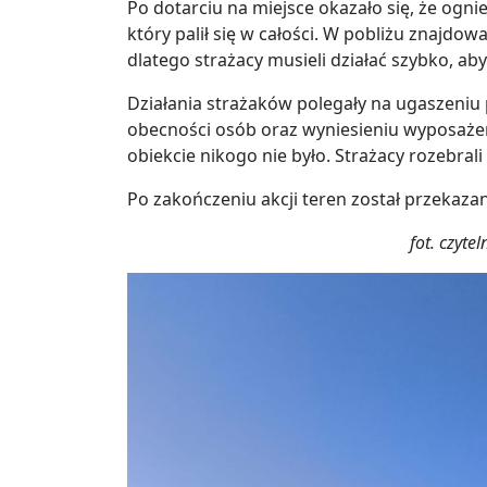
Po dotarciu na miejsce okazało się, że ogni
który palił się w całości. W pobliżu znajdow
dlatego strażacy musieli działać szybko, aby
Działania strażaków polegały na ugaszeni
obecności osób oraz wyniesieniu wyposażen
obiekcie nikogo nie było. Strażacy rozebra
Po zakończeniu akcji teren został przekazan
fot. czyt