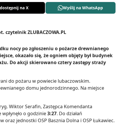
dostępnij na X
Wyślij na WhatsApp
rodku nocy po zgłoszeniu o pożarze drewnianego
jsce, okazało się, że ogniem objęty był budynek
żu. Do akcji skierowano cztery zastępy straży
zwani do pożaru w powiecie lubaczowskim.
drewnianego domu jednorodzinnego. Na miejsce
yg. Wiktor Serafin, Zastępca Komendanta
 wpłynęło o godzinie
3:27
. Do działań
 oraz jednostki OSP Basznia Dolna i OSP Łukawiec.