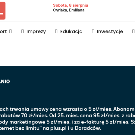
owiat lubaczowski
Sobota, 8 sierpnia
Cyriaka, Emiliana
ort
Imprezy
Edukacja
Inwestycje