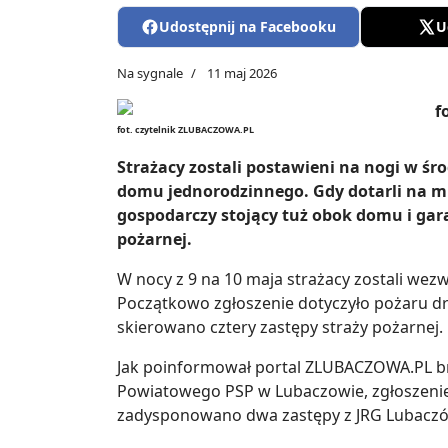
Udostępnij na Facebooku
U
Na sygnale
11 maj 2026
fot. czytelnik ZLUBACZOWA.PL
Strażacy zostali postawieni na nogi w ś
domu jednorodzinnego. Gdy dotarli na mie
gospodarczy stojący tuż obok domu i gara
pożarnej.
W nocy z 9 na 10 maja strażacy zostali we
Początkowo zgłoszenie dotyczyło pożaru 
skierowano cztery zastępy straży pożarnej.
Jak poinformował portal ZLUBACZOWA.PL br
Powiatowego PSP w Lubaczowie, zgłoszenie
zadysponowano dwa zastępy z JRG Lubaczów