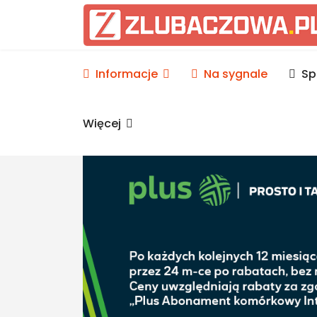
Informacje Lubaczów, p
Informacje
Na sygnale
Sp
Więcej