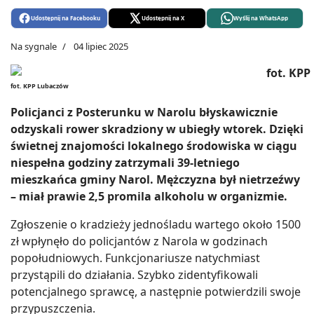
Udostępnij na Facebooku
Udostępnij na X
Wyślij na WhatsApp
Na sygnale
04 lipiec 2025
fot. KPP Lubaczów
Policjanci z Posterunku w Narolu błyskawicznie
odzyskali rower skradziony w ubiegły wtorek. Dzięki
świetnej znajomości lokalnego środowiska w ciągu
niespełna godziny zatrzymali 39-letniego
mieszkańca gminy Narol. Mężczyzna był nietrzeźwy
– miał prawie 2,5 promila alkoholu w organizmie.
Zgłoszenie o kradzieży jednośladu wartego około 1500
zł wpłynęło do policjantów z Narola w godzinach
popołudniowych. Funkcjonariusze natychmiast
przystąpili do działania. Szybko zidentyfikowali
potencjalnego sprawcę, a następnie potwierdzili swoje
przypuszczenia.