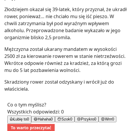
Złodziejem okazał się 39-latek, który przyznał, że ukradł
rower, ponieważ… nie chciało mu się iść pieszo. W
chwili zatrzymania był pod wyraźnym wpływem
alkoholu. Przeprowadzone badanie wykazało w jego
organizmie blisko 2,5 promila.
Mężczyzna został ukarany mandatem w wysokości
2500 zł za kierowanie rowerem w stanie nietrzeźwości.
Wkrótce odpowie również za kradzież, za którą grozi
mu do 5 lat pozbawienia wolności.
Skradziony rower został odzyskany i wrócił już do
właściciela.
Co o tym myślisz?
Wszystkich odpowiedzi:
0
👍
Lubię to
0
😄
Hahaha
0
😯
Szok
0
😢
Przykro
0
😡
Wrrr
0
To warto przeczytać