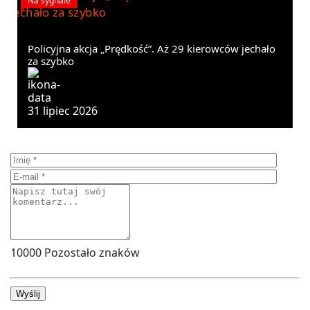
Na sygnale
Policyjna akcja „Prędkość”. Aż 29 kierowców jechało
za szybko
31 lipiec 2026
10000
Pozostało znaków
Wyślij