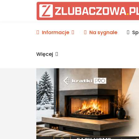
Informacje Lubaczów, p
Informacje
Na sygnale
Sp
Więcej