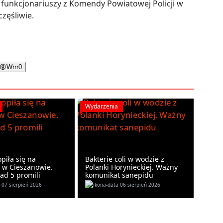
funkcjonariuszy z Komendy Powiatowej Policji w
zęśliwie.
😡
Wrrr
0
Wydarzenia
opiła się na
Bakterie coli w wodzie z
u w Cieszanowie.
Polanki Horynieckiej. Ważny
ad 5 promili
komunikat sanepidu
07 sierpień 2026
06 sierpień 2026