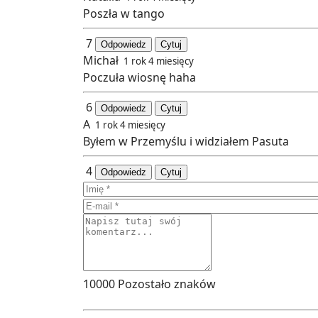
Poszła w tango
7
Odpowiedz
Cytuj
Michał
1 rok 4 miesięcy
Poczuła wiosnę haha
6
Odpowiedz
Cytuj
A
1 rok 4 miesięcy
Byłem w Przemyślu i widziałem Pasuta
4
Odpowiedz
Cytuj
10000
Pozostało znaków