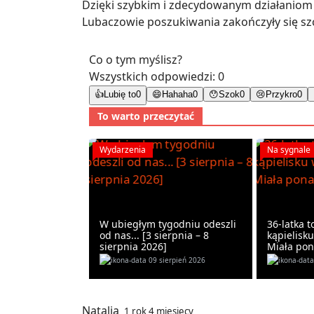
Dzięki szybkim i zdecydowanym działaniom 
Lubaczowie poszukiwania zakończyły się szc
Co o tym myślisz?
Wszystkich odpowiedzi:
0
👍
Lubię to
0
😄
Hahaha
0
😯
Szok
0
😢
Przykro
0
To warto przeczytać
Wydarzenia
Na sygnale
W ubiegłym tygodniu odeszli
36-latka t
od nas... [3 sierpnia – 8
kąpielisk
sierpnia 2026]
Miała pon
09 sierpień 2026
Natalia
1 rok 4 miesięcy