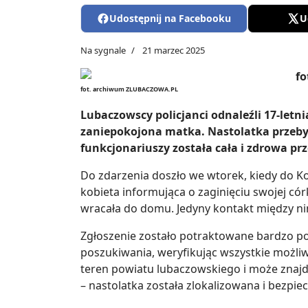
Udostępnij na Facebooku
U
Na sygnale
21 marzec 2025
fot. archiwum ZLUBACZOWA.PL
Lubaczowscy policjanci odnaleźli 17-letn
zaniepokojona matka. Nastolatka przebyw
funkcjonariuszy została cała i zdrowa pr
Do zdarzenia doszło we wtorek, kiedy do Ko
kobieta informująca o zaginięciu swojej córki.
wracała do domu. Jedyny kontakt między n
Zgłoszenie zostało potraktowane bardzo pow
poszukiwania, weryfikując wszystkie możliw
teren powiatu lubaczowskiego i może znajdo
– nastolatka została zlokalizowana i bezpie