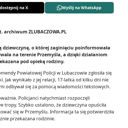
dostępnij na X
Wyślij na WhatsApp
ią dziewczynę, o której zaginięciu poinformowała
ała na terenie Przemyśla, a dzięki działaniom
zekazana pod opiekę rodziny.
mendy Powiatowej Policji w Lubaczowie zgłosiła się
 Jak wynikało z jej relacji, 17-latka od kilku dni nie
imi odbywał się za pomocą wiadomości tekstowych.
ażnie. Policjanci natychmiast rozpoczęli
e tropy. Szybko ustalono, że dziewczyna opuściła
wać się w Przemyślu. Informacja ta się potwierdziła
cznie przekazana rodzinie.