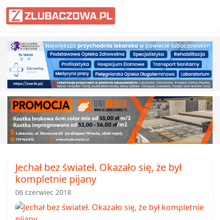
Informacje Lubaczów, powiat lub
Jechał bez świateł. Okazało się, że był
kompletnie pijany
06 czerwiec 2018