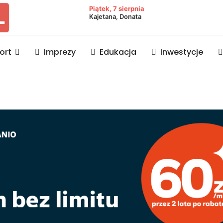
owiat lubaczowski
Piątek, 7 sierpnia
Kajetana, Donata
ort
Imprezy
Edukacja
Inwestycje