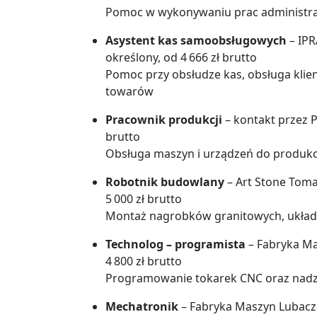
Pomoc w wykonywaniu prac administra
Asystent kas samoobsługowych
– IPR
określony, od 4 666 zł brutto
Pomoc przy obsłudze kas, obsługa klien
towarów
Pracownik produkcji
– kontakt przez P
brutto
Obsługa maszyn i urządzeń do produkcji
Robotnik budowlany
– Art Stone Tom
5 000 zł brutto
Montaż nagrobków granitowych, układ
Technolog – programista
– Fabryka Ma
4 800 zł brutto
Programowanie tokarek CNC oraz nad
Mechatronik
– Fabryka Maszyn Lubaczó