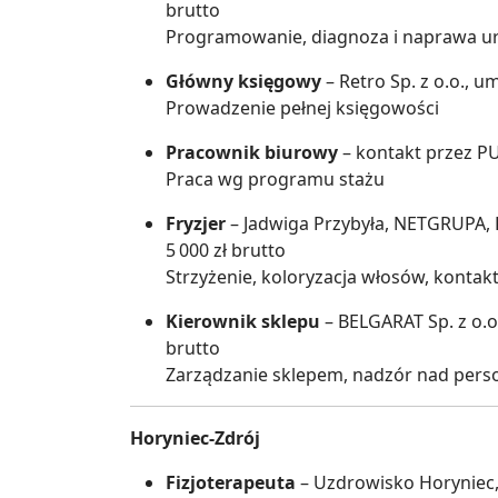
brutto
Programowanie, diagnoza i naprawa urz
Główny księgowy
– Retro Sp. z o.o., 
Prowadzenie pełnej księgowości
Pracownik biurowy
– kontakt przez PUP
Praca wg programu stażu
Fryzjer
– Jadwiga Przybyła, NETGRUPA, 
5 000 zł brutto
Strzyżenie, koloryzacja włosów, kontakt
Kierownik sklepu
– BELGARAT Sp. z o.o
brutto
Zarządzanie sklepem, nadzór nad perso
Horyniec-Zdrój
Fizjoterapeuta
– Uzdrowisko Horyniec, 