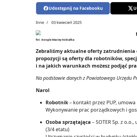
Udostępnij na Facebooku
U
Inne
03 kwiecień 2025
fot. Google Maciey Kobiałka
Zebraliśmy aktualne oferty zatrudnieni
propozycji są oferty dla robotników, spe
i na jakich warunkach możesz podjąć pra
Na podstawie danych z Powiatowego Urzędu P
Narol
Robotnik
– kontakt przez PUP, umowa o
Wykonywanie prac porządkowych i go
Osoba sprzątająca
– SOTER Sp. z o.o.,
(3/4 etatu)
Utrzymanie czystości w budynku (stołów