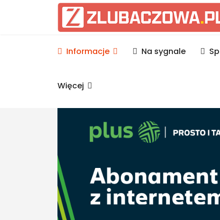
Informacje Lubaczów, p
Informacje
Na sygnale
Sp
Więcej