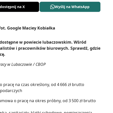
dostępnij na X
Wyślij na WhatsApp
a dostępne w powiecie lubaczowskim. Wśród
cjalistów i pracowników biurowych. Sprawdź, gdzie
cę.
racy w Lubaczowie / CBOP
 pracę na czas określony, od 4 666 zł brutto
spodarczych
 umowa o pracę na okres próbny, od 3 500 zł brutto
ka, sanitariaty, klatki schodowe, pomieszczenia