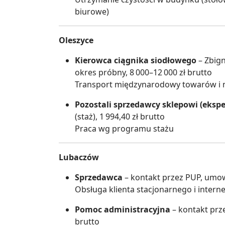
biurowe)
Oleszyce
Kierowca ciągnika siodłowego
– Zbig
okres próbny, 8 000–12 000 zł brutto
Transport międzynarodowy towarów i m
Pozostali sprzedawcy sklepowi (ekspe
(staż), 1 994,40 zł brutto
Praca wg programu stażu
Lubaczów
Sprzedawca
– kontakt przez PUP, umowa
Obsługa klienta stacjonarnego i inter
Pomoc administracyjna
– kontakt prze
brutto