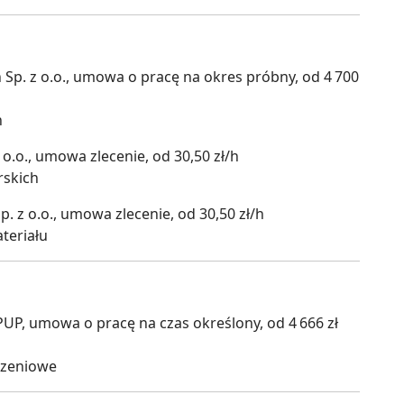
Sp. z o.o., umowa o pracę na okres próbny, od 4 700
n
.o., umowa zlecenie, od 30,50 zł/h
rskich
 z o.o., umowa zlecenie, od 30,50 zł/h
teriału
PUP, umowa o pracę na czas określony, od 4 666 zł
czeniowe