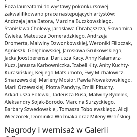
Poza laureatami do wystawy pokonkursowej
zakwalifikowano prace następujących artystów:
Andrzeja Jana Batora, Marcina Buczkowskiego,
Stanisława Cholewy, Jarosława Chrabąszcza, Sławomira
Ćwieka, Mateusza Domeradzkiego, Andrzeja
Dromerta, Malwiny Dzwonkowskiej, Weroniki Filipczak,
Agnieszki Gołębiowskiej, Jarosława Grulkowskiego,
Jacka Joostberensa, Dariusza Kacy, Anny Kałamarz-
Kucz, Janusza Karbowniczka, Izabeli Kity, Anity Kuchty-
Kurasińskiej, Keijiego Matsumoto, Ewy Michałowicz-
Smarzewskiej, Marleny Mosior, Pawła Nowakowskiego,
Marii Orzewskiej, Piotra Pandyry, Emilii Pituchy,
Arkadiusza Polewki, Tadeusza Rusa, Malwiny Rydelek,
Aleksandry Sojak-Borodo, Marcina Surzyckiego,
Barbary Szwedowskiej, Tomasza Tobolewskiego, Alicji
Wieczorek, Dominika Woźniaka oraz Mileny Wrońskiej.
Nagrody i wernisaż w Galerii