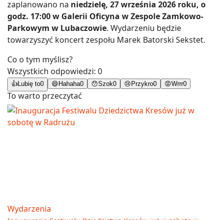
zaplanowano na
niedzielę, 27 września 2026 roku, o
godz. 17:00 w Galerii Oficyna w Zespole Zamkowo-
Parkowym w Lubaczowie
. Wydarzeniu będzie
towarzyszyć koncert zespołu Marek Batorski Sekstet.
Co o tym myślisz?
Wszystkich odpowiedzi:
0
👍
Lubię to
0
😄
Hahaha
0
😯
Szok
0
😢
Przykro
0
😡
Wrrr
0
To warto przeczytać
Wydarzenia