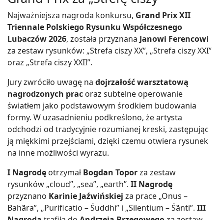
Najważniejsza nagroda konkursu,
Grand Prix XII
Triennale Polskiego Rysunku Współczesnego
Lubaczów 2026
, została przyznana
Janowi Ferencowi
za zestaw rysunków: „Strefa ciszy XX”, „Strefa ciszy XXI”
oraz „Strefa ciszy XXII”.
Jury zwróciło uwagę na
dojrzałość warsztatową
nagrodzonych prac
oraz subtelne operowanie
światłem jako podstawowym środkiem budowania
formy. W uzasadnieniu podkreślono, że artysta
odchodzi od tradycyjnie rozumianej kreski, zastępując
ją miękkimi przejściami, dzięki czemu otwiera rysunek
na inne możliwości wyrazu.
I Nagrodę
otrzymał
Bogdan Topor
za zestaw
rysunków „cloud”, „sea”, „earth”.
II Nagrodę
przyznano
Karinie Jaźwińskiej
za prace „Onus –
Bahãra”, „Purificatio – Śuddhi” i „Silentium – Śãnti”.
III
Nagroda
trafiła do
Andrzeja Brzegowego
za zestaw