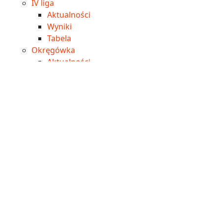
IV liga
Aktualności
Wyniki
Tabela
Okręgówka
Aktualności
Wyniki
Tabela
A klasa
Aktualności
Wyniki
Tabela
B klasa
Aktualności
Wyniki
Tabela
Imprezy
Edukacja
Inwestycje