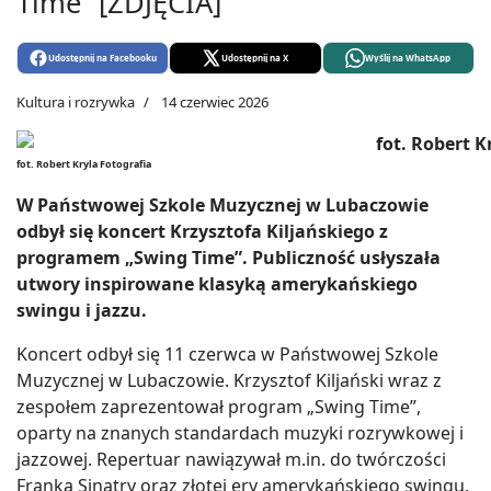
Time” [ZDJĘCIA]
Udostępnij na Facebooku
Udostępnij na X
Wyślij na WhatsApp
Kultura i rozrywka
14 czerwiec 2026
fot. Robert Kryla Fotografia
W Państwowej Szkole Muzycznej w Lubaczowie
odbył się koncert Krzysztofa Kiljańskiego z
programem „Swing Time”. Publiczność usłyszała
utwory inspirowane klasyką amerykańskiego
swingu i jazzu.
Koncert odbył się 11 czerwca w Państwowej Szkole
Muzycznej w Lubaczowie. Krzysztof Kiljański wraz z
zespołem zaprezentował program „Swing Time”,
oparty na znanych standardach muzyki rozrywkowej i
jazzowej. Repertuar nawiązywał m.in. do twórczości
Franka Sinatry oraz złotej ery amerykańskiego swingu.