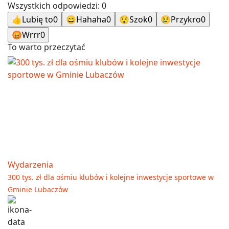
Wszystkich odpowiedzi:
0
👍
Lubię to
0
😄
Hahaha
0
😯
Szok
0
😢
Przykro
0
😡
Wrrr
0
To warto przeczytać
Wydarzenia
300 tys. zł dla ośmiu klubów i kolejne inwestycje sportowe w
Gminie Lubaczów