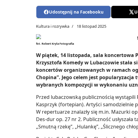
Udostępnij na Facebooku
U
Kultura i rozrywka
18 listopad 2025
fot. Robert Kryla Fotografia
W piątek, 14 listopada, sala koncertowa 
Krzysztofa Komedy w Lubaczowie stała si
koncertów organizowanych w ramach ogó
Chopina”. Jego celem jest popularyzacja 
wybranych kompozycji w wykonaniu uzn
Przed lubaczowską publicznością wystąpili
Kasprzyk (fortepian). Artyści samodzielnie 
W repertuarze znalazły się m.in. Mazurki op.
Des-dur op. 27 nr 2. Publiczność usłyszała t
„Smutną rzekę”, „Hulankę”, „Ślicznego chłop