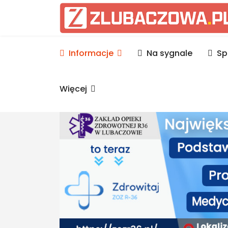
Informacje Lubaczów, p
Informacje
Na sygnale
Sp
Więcej