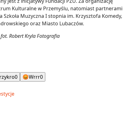
y jest z inicjatywy Fundacji PZU. Za organizację
rum Kulturalne w Przemyślu, natomiast partnerami
 Szkoła Muzyczna I stopnia im. Krzysztofa Komedy,
androwskiego oraz Miasto Lubaczów.
fot. Robert Kryla Fotografia
rzykro
0
😡
Wrrr
0