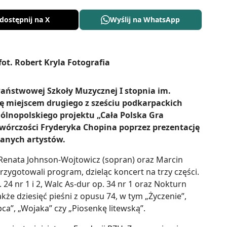
dostępnij na X
Wyślij na WhatsApp
Państwowej Szkoły Muzycznej I stopnia im.
ę miejscem drugiego z sześciu podkarpackich
lnopolskiego projektu „Cała Polska Gra
twórczości Fryderyka Chopina poprzez prezentację
anych artystów.
 Renata Johnson-Wojtowicz (sopran) oraz Marcin
przygotowali program, dzieląc koncert na trzy części.
 24 nr 1 i 2, Walc As-dur op. 34 nr 1 oraz Nokturn
akże dziesięć pieśni z opusu 74, w tym „Życzenie”,
ca”, „Wojaka” czy „Piosenkę litewską”.