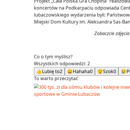
Projekt „Cała Polska Gra Chopina” realizowan
koncertów na Podkarpaciu odpowiada Cent
lubaczowskiego wydarzenia byli: Państwowa
Miejski Dom Kultury im. Aleksandra Sas-B
Zobaczcie zdjęcia 
Co o tym myślisz?
Wszystkich odpowiedzi:
2
👍
Lubię to
2
😄
Hahaha
0
😯
Szok
0
😢
P
To warto przeczytać