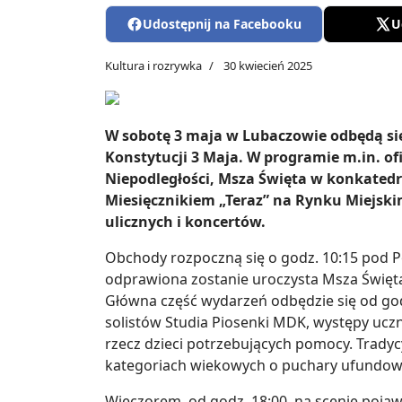
Udostępnij na Facebooku
U
Kultura i rozrywka
30 kwiecień 2025
W sobotę 3 maja w Lubaczowie odbędą się
Konstytucji 3 Maja. W programie m.in. o
Niepodległości, Msza Święta w konkated
Miesięcznikiem „Teraz” na Rynku Miejsk
ulicznych i koncertów.
Obchody rozpoczną się o godz. 10:15 pod P
odprawiona zostanie uroczysta Msza Święta
Główna część wydarzeń odbędzie się od god
solistów Studia Piosenki MDK, występy uc
rzecz dzieci potrzebujących pomocy. Tradycy
kategoriach wiekowych o puchary ufundowan
Wieczorem, od godz. 18:00, na scenie pojaw