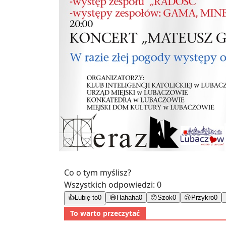
Co o tym myślisz?
Wszystkich odpowiedzi:
0
👍
Lubię to
0
😄
Hahaha
0
😯
Szok
0
😢
Przykro
0
To warto przeczytać