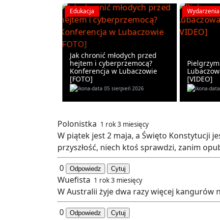
Edukacja
Wydarzenia
Jak chronić młodych przed
hejtem i cyberprzemocą?
Pielgrzymi
Konferencja w Lubaczowie
Lubaczowa
[FOTO]
[VIDEO]
05 sierpień 2026
Polonistka
1 rok 3 miesięcy
W piątek jest 2 maja, a Święto Konstytucji je
przyszłość, niech ktoś sprawdzi, zanim opub
0
Odpowiedz
Cytuj
Wuefista
1 rok 3 miesięcy
W Australii żyje dwa razy więcej kangurów ni
0
Odpowiedz
Cytuj