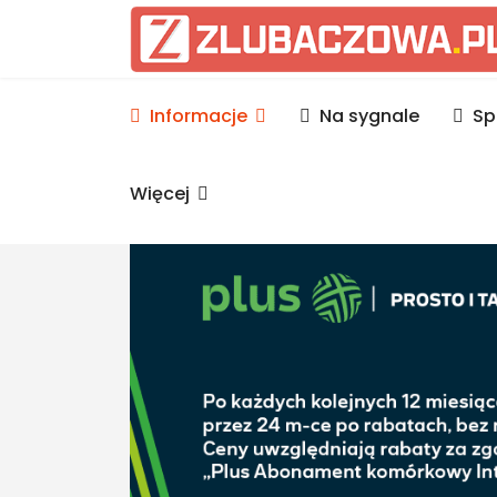
Informacje Lubaczów, p
Informacje
Na sygnale
Sp
Więcej