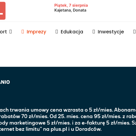
owiat lubaczowski
Piątek, 7 sierpnia
Kajetana, Donata
ort
Imprezy
Edukacja
Inwestycje