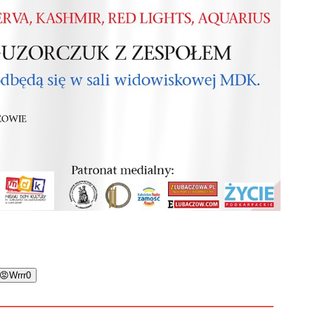
😡
Wrrr
0