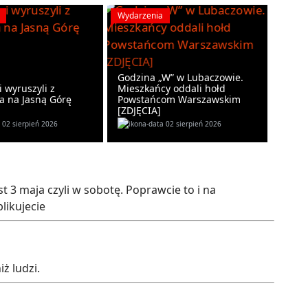
Wydarzenia
Godzina „W” w Lubaczowie.
 wyruszyli z
Mieszkańcy oddali hołd
 na Jasną Górę
Powstańcom Warszawskim
[ZDJĘCIA]
02 sierpień 2026
02 sierpień 2026
st 3 maja czyli w sobotę. Poprawcie to i na
likujecie
ż ludzi.