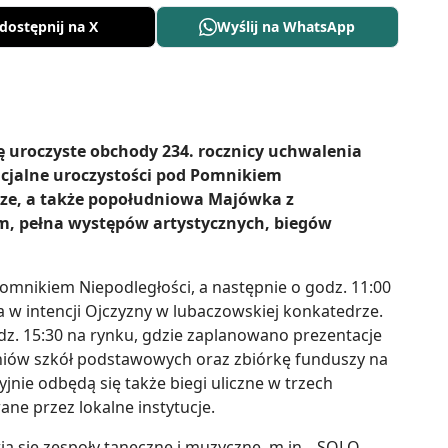
dostępnij na X
Wyślij na WhatsApp
 uroczyste obchody 234. rocznicy uchwalenia
ficjalne uroczystości pod Pomnikiem
rze, a także popołudniowa Majówka z
im, pełna występów artystycznych, biegów
omnikiem Niepodległości, a następnie o godz. 11:00
 w intencji Ojczyzny w lubaczowskiej konkatedrze.
z. 15:30 na rynku, gdzie zaplanowano prezentacje
zniów szkół podstawowych oraz zbiórkę funduszy na
jnie odbędą się także biegi uliczne w trzech
e przez lokalne instytucje.
ią się zespoły taneczne i muzyczne, m.in. „SOLO