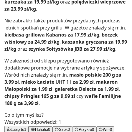
kurczaka za 19,99 zł/kg
oraz
polędwiczki wieprzowe
za 23,99 zł/kg
.
Nie zabrakło także produktów przydatnych podczas
letnich spotkań przy grillu. W gazetce znalazły się m.in.
kiełbasa grillowa Kabanos za 17,99 zł/kg
,
boczek
wiśniowy za 24,99 zł/kg
,
kaszanka gryczana za 19,99
zł/kg
oraz
szynka Sołtysówka JBB za 27,99 zł/kg
.
W zależności od sklepu przygotowano również
dodatkowe promocje na wybrane artykuły spożywcze.
Wśród nich znalazły się m.in.
masło polskie 200 g za
3,99 zł
,
mleko Łaciate UHT 1 l za 2,99 zł
,
makaron
Małopolski za 1,99 zł
,
galaretka Delecta za 1,99 zł
,
chipsy Pringles 165 g za 9,99 zł
czy
wafle Familijne
180 g za 3,99 zł
.
Co o tym myślisz?
Wszystkich odpowiedzi:
1
👍
Lubię to
1
😄
Hahaha
0
😯
Szok
0
😢
Przykro
0
😡
Wrrr
0