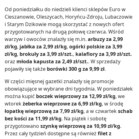
Od poniedziałku do niedzieli klienci sklepów Euro w
Cieszanowie, Oleszycach, Horyńcu-Zdroju, Lubaczowie
i Starym Dzikowie mogą skorzystać z nowych ofert
przygotowanych na drugą połowę czerwca. Wśród
warzyw i owoców znalazły się m.in.
arbuzy za 2,99
zł/kg
,
jabłka za 2,99 zł/kg
,
ogórki polskie za 3,99
zł/kg
,
brokuły za 3,99 zł/szt.
,
kalafiory za 3,99 zł/szt.
oraz
młoda kapusta za 2,49 zł/szt.
. W sprzedaży
pojawiły się także
borówki 300 g za 9,99 zł
.
W części mięsnej gazetki znalazły się promocje
obowiązujące w wybrane dni tygodnia. W poniedziałek
można kupić
boczek wieprzowy za 12,99 zł/kg
, we
wtorek
żeberka wieprzowe za 6,99 zł/kg
, w środę
łopatkę wieprzową za 7,99 zł/kg
, a w czwartek
schab
bez kości za 11,99 zł/kg
. Na piątek i sobotę
przygotowano
szynkę wieprzową za 10,99 zł/kg
.
Przez cały tydzień dostępne są również
filet z