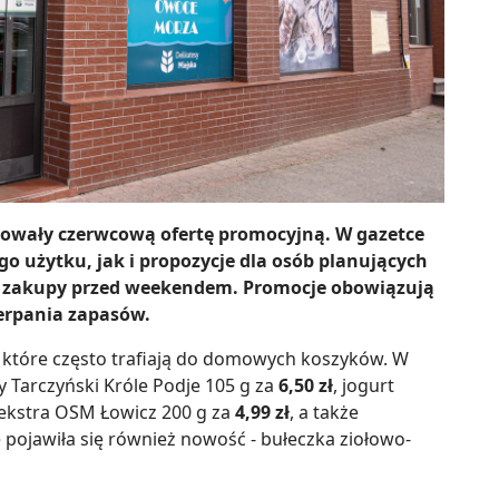
towały czerwcową ofertę promocyjną. W gazetce
o użytku, jak i propozycje dla osób planujących
ie zakupy przed weekendem. Promocje obowiązują
zerpania zapasów.
 które często trafiają do domowych koszyków. W
 Tarczyński Króle Podje 105 g za
6,50 zł
, jogurt
 ekstra OSM Łowicz 200 g za
4,99 zł
, a także
 pojawiła się również nowość - bułeczka ziołowo-