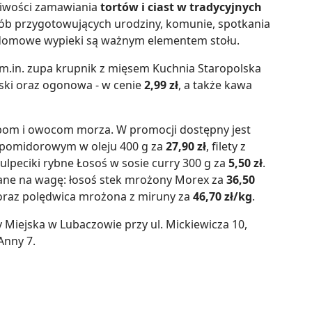
liwości zamawiania
tortów i ciast w tradycyjnych
osób przygotowujących urodziny, komunie, spotkania
h domowe wypieki są ważnym elementem stołu.
m.in. zupa krupnik z mięsem Kuchnia Staropolska
lski oraz ogonowa - w cenie
2,99 zł
, a także kawa
ybom i owocom morza. W promocji dostępny jest
ie pomidorowym w oleju 400 g za
27,90 zł
, filety z
ulpeciki rybne Łosoś w sosie curry 300 g za
5,50 zł
.
ane na wagę: łosoś stek mrożony Morex za
36,50
raz polędwica mrożona z miruny za
46,70 zł/kg
.
 Miejska w Lubaczowie przy ul. Mickiewicza 10,
Anny 7.