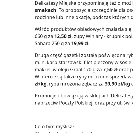
Delikatesy Miejska przypominają też o moż
smakach
. To propozycja szczególnie dla 
rodzinne lub inne okazje, podczas któryc
Wśród produktów obiadowych znalazła się 
660 g za
12,50 zł
, zupy Winiary - krupnik po
Sahara 250 g za
19,99 zł
.
Druga część gazetki została poświęcona r
m.in. karp starzawski filet pieczony w sos
makreli w oleju Graal 170 g za
7,50 zł
oraz p
W ofercie są także ryby mrożone sprzedaw
zł/kg
, ryba mrożona zębacz za
39,90 zł/kg
o
Promocje obowiązują w sklepach Delikatesy
naprzeciw Poczty Polskiej, oraz przy ul. św. 
Co o tym myślisz?