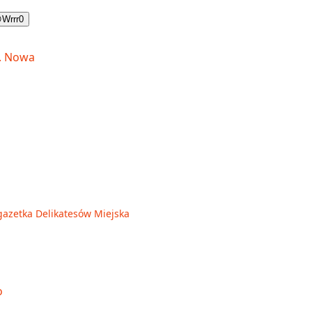

Wrrr
0
azetka Delikatesów Miejska