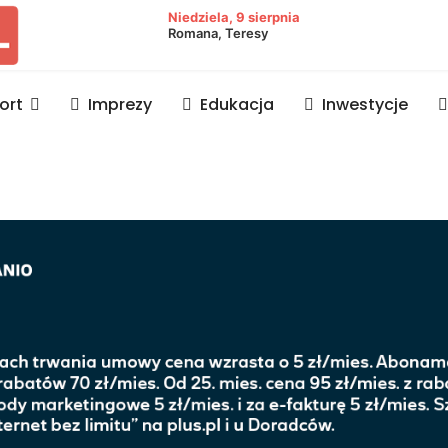
owiat lubaczowski
Niedziela, 9 sierpnia
Romana, Teresy
ort
Imprezy
Edukacja
Inwestycje