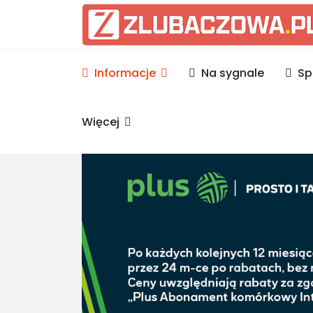
Informacje Lubaczów, p
Informacje
Na sygnale
Sp
Więcej