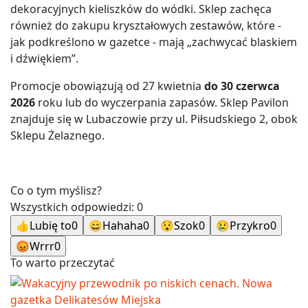
dekoracyjnych kieliszków do wódki. Sklep zachęca
również do zakupu kryształowych zestawów, które -
jak podkreślono w gazetce - mają „zachwycać blaskiem
i dźwiękiem”.
Promocje obowiązują od 27 kwietnia
do 30 czerwca
2026
roku lub do wyczerpania zapasów. Sklep Pavilon
znajduje się w Lubaczowie przy ul. Piłsudskiego 2, obok
Sklepu Żelaznego.
Co o tym myślisz?
Wszystkich odpowiedzi:
0
👍
Lubię to
0
😄
Hahaha
0
😯
Szok
0
😢
Przykro
0
😡
Wrrr
0
To warto przeczytać