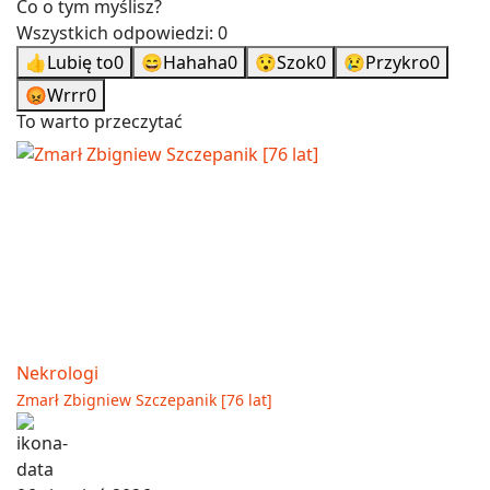
Co o tym myślisz?
Wszystkich odpowiedzi:
0
👍
Lubię to
0
😄
Hahaha
0
😯
Szok
0
😢
Przykro
0
😡
Wrrr
0
To warto przeczytać
Nekrologi
Zmarł Zbigniew Szczepanik [76 lat]