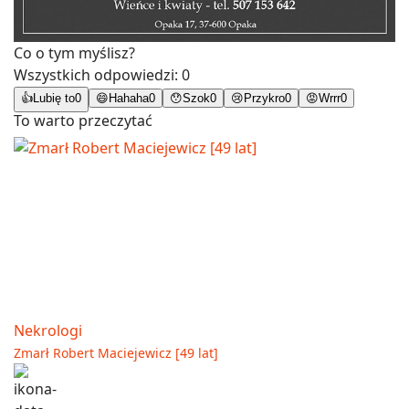
Co o tym myślisz?
Wszystkich odpowiedzi:
0
👍
Lubię to
0
😄
Hahaha
0
😯
Szok
0
😢
Przykro
0
😡
Wrrr
0
To warto przeczytać
Nekrologi
Zmarł Robert Maciejewicz [49 lat]