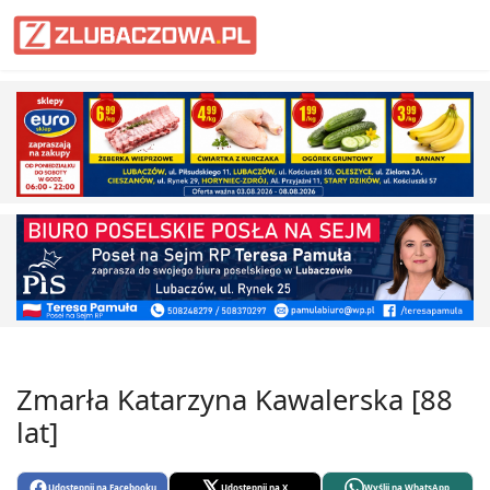
Informacje Lubaczów, powiat lub
Zmarła Katarzyna Kawalerska [88
lat]
Udostępnij na Facebooku
Udostępnij na X
Wyślij na WhatsApp