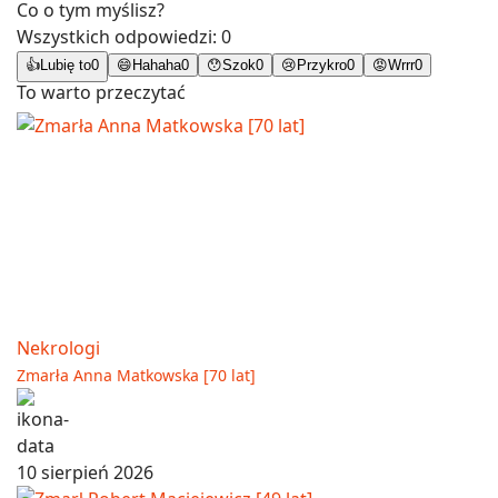
Co o tym myślisz?
Wszystkich odpowiedzi:
0
👍
Lubię to
0
😄
Hahaha
0
😯
Szok
0
😢
Przykro
0
😡
Wrrr
0
To warto przeczytać
Nekrologi
Zmarła Anna Matkowska [70 lat]
10 sierpień 2026