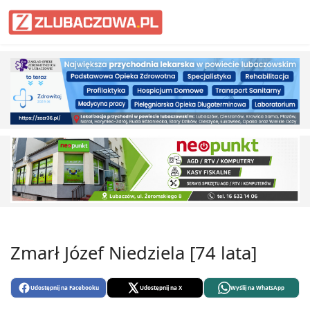
Informacje Lubaczów, powiat lub
Zmarł Józef Niedziela [74 lata]
Udostępnij na Facebooku
Udostępnij na X
Wyślij na WhatsApp