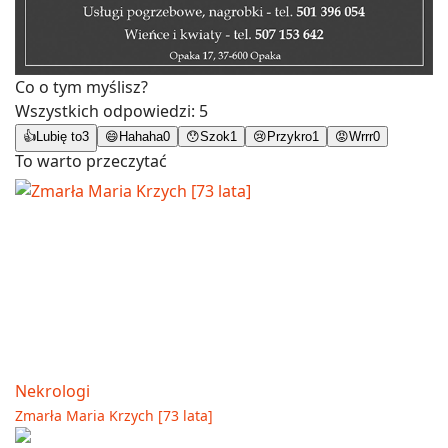
Co o tym myślisz?
Wszystkich odpowiedzi:
5
👍
Lubię to
3
😄
Hahaha
0
😯
Szok
1
😢
Przykro
1
😡
Wrrr
0
To warto przeczytać
Nekrologi
Zmarła Maria Krzych [73 lata]