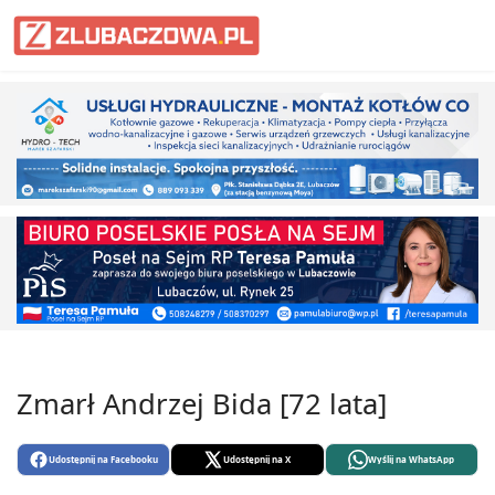
Informacje Lubaczów, powiat lub
Zmarł Andrzej Bida [72 lata]
Udostępnij na Facebooku
Udostępnij na X
Wyślij na WhatsApp