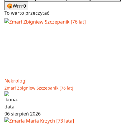
😡
Wrrr
0
To warto przeczytać
Nekrologi
Zmarł Zbigniew Szczepanik [76 lat]
06 sierpień 2026