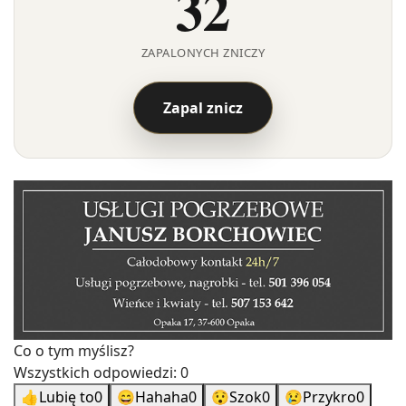
32
ZAPALONYCH ZNICZY
Zapal znicz
Co o tym myślisz?
Wszystkich odpowiedzi:
0
👍
Lubię to
0
😄
Hahaha
0
😯
Szok
0
😢
Przykro
0