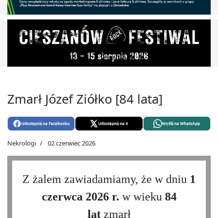
Zmarł Józef Ziółko [84 lata]
Udostępnij na Facebooku
Udostępnij na X
Wyślij na WhatsApp
Nekrologi
02 czerwiec 2026
Z żalem zawiadamiamy, że w dniu
1
czerwca 2026 r.
w wieku
84
lat
zmarł