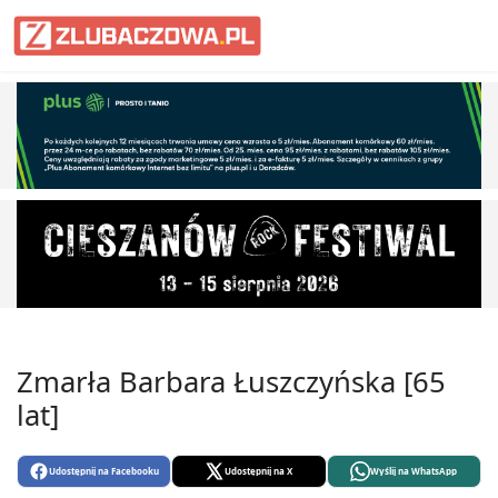
Informacje Lubaczów, powiat lub
Zmarła Barbara Łuszczyńska [65
lat]
Udostępnij na Facebooku
Udostępnij na X
Wyślij na WhatsApp