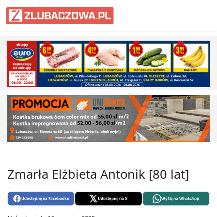
Informacje Lubaczów, powiat lub
Zmarła Elżbieta Antonik [80 lat]
Udostępnij na Facebooku
Udostępnij na X
Wyślij na WhatsApp