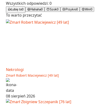
Wszystkich odpowiedzi:
0
👍
Lubię to
0
😄
Hahaha
0
😯
Szok
0
😢
Przykro
0
😡
Wrrr
0
To warto przeczytać
Nekrologi
Zmarł Robert Maciejewicz [49 lat]
08 sierpień 2026