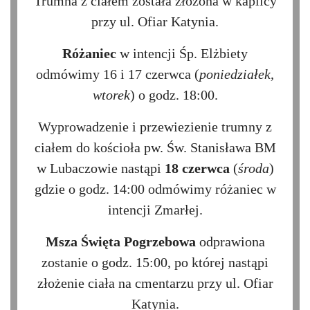
Trumna z ciałem została złożona w kaplicy
przy ul. Ofiar Katynia.
Różaniec
w intencji Śp. Elżbiety
odmówimy 16 i 17 czerwca (
poniedziałek,
wtorek
) o godz. 18:00.
Wyprowadzenie i przewiezienie trumny z
ciałem do kościoła pw. Św. Stanisława BM
w Lubaczowie nastąpi
18 czerwca
(
środa
)
gdzie o godz. 14:00 odmówimy różaniec w
intencji Zmarłej.
Msza Święta Pogrzebowa
odprawiona
zostanie o godz. 15:00, po której nastąpi
złożenie ciała na cmentarzu przy ul. Ofiar
Katynia.