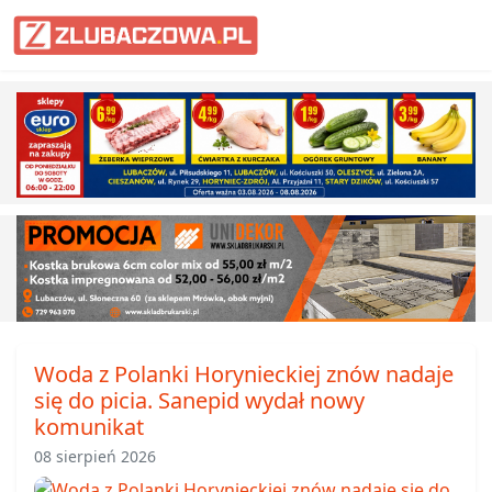
Informacje Lubaczów, powiat lub
Woda z Polanki Horynieckiej znów nadaje
się do picia. Sanepid wydał nowy
komunikat
08 sierpień 2026