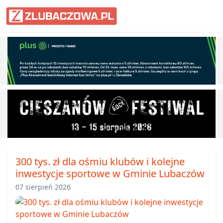
Informacje Lubaczów, powiat lub
300 tys. zł dla ośmiu klubów i kolejne
inwestycje sportowe w Gminie Lubaczów
07 sierpień 2026