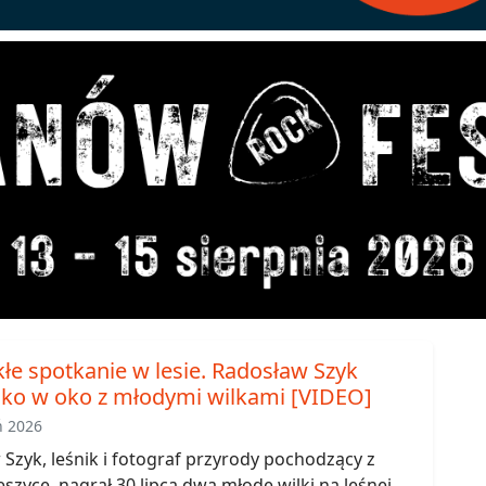
łe spotkanie w lesie. Radosław Szyk
oko w oko z młodymi wilkami [VIDEO]
ń 2026
Szyk, leśnik i fotograf przyrody pochodzący z
szyce, nagrał 30 lipca dwa młode wilki na leśnej