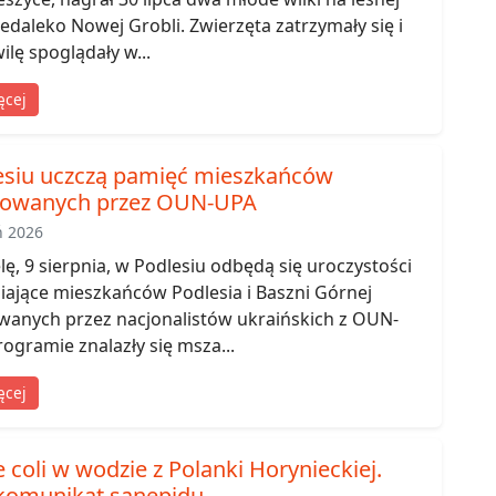
edaleko Nowej Grobli. Zwierzęta zatrzymały się i
ilę spoglądały w...
ęcej
esiu uczczą pamięć mieszkańców
owanych przez OUN-UPA
ń 2026
lę, 9 sierpnia, w Podlesiu odbędą się uroczystości
ające mieszkańców Podlesia i Baszni Górnej
anych przez nacjonalistów ukraińskich z OUN-
ogramie znalazły się msza...
ęcej
e coli w wodzie z Polanki Horynieckiej.
komunikat sanepidu