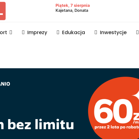
owiat lubaczowski
Piątek, 7 sierpnia
Kajetana, Donata
ort
Imprezy
Edukacja
Inwestycje