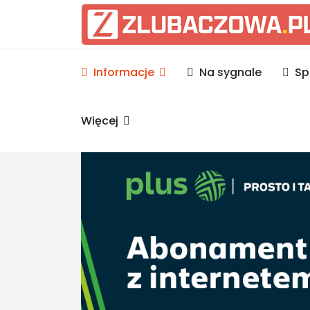
Informacje Lubaczów, p
Informacje
Na sygnale
Sp
Więcej