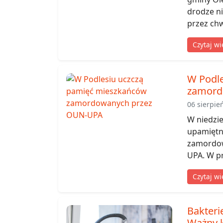
drodze ni
przez chw
Czytaj wi
W Podl
zamord
06 sierpie
W niedzie
upamiętni
zamordow
UPA. W pr
Czytaj wi
Bakteri
Ważny 