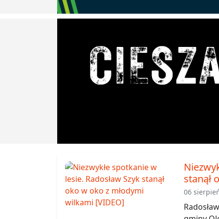
Niezwyk
stanął 
06 sierpie
Radosław 
gminy Ole