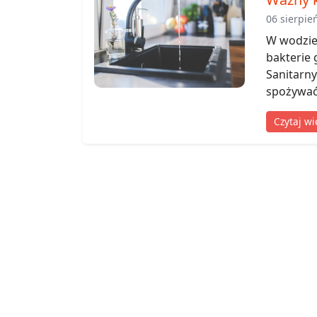
06 sierpie
W wodzie
bakterie
Sanitarn
spożywać 
Czytaj wi