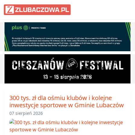
Informacje Lubaczów, powiat lub
300 tys. zł dla ośmiu klubów i kolejne
inwestycje sportowe w Gminie Lubaczów
07 sierpień 2026