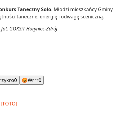
onkurs Taneczny Solo
. Młodzi mieszkańcy Gminy
tności taneczne, energię i odwagę sceniczną.
 fot. GOKSiT Horyniec-Zdrój
rzykro
0
😡
Wrrr
0