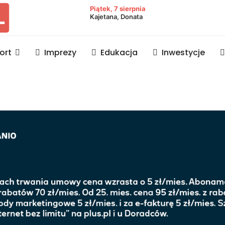
owiat lubaczowski
Piątek, 7 sierpnia
Kajetana, Donata
ort
Imprezy
Edukacja
Inwestycje