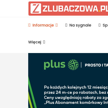
Informacje Lubaczów, p
Informacje
Na sygnale
Sp
Więcej