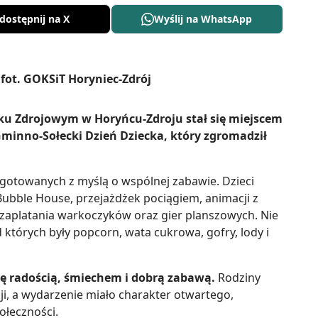
dostępnij na X
Wyślij na WhatsApp
ku Zdrojowym w Horyńcu-Zdroju stał się miejscem
minno-Sołecki Dzień Dziecka, który zgromadził
ygotowanych z myślą o wspólnej zabawie. Dzieci
Bubble House, przejażdżek pociągiem, animacji z
zaplatania warkoczyków oraz gier planszowych. Nie
których były popcorn, wata cukrowa, gofry, lody i
ę radością, śmiechem i dobrą zabawą.
Rodziny
ji, a wydarzenie miało charakter otwartego,
ołeczności.