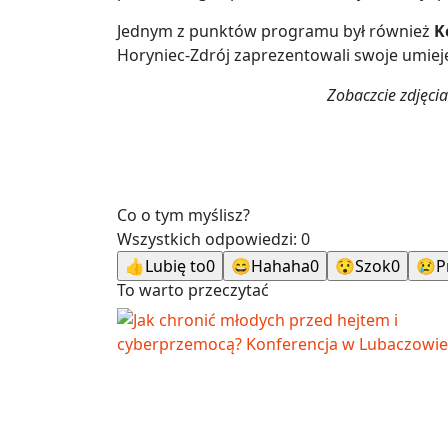
Jednym z punktów programu był również
K
Horyniec-Zdrój zaprezentowali swoje umieję
Zobaczcie zdjęcia
Co o tym myślisz?
Wszystkich odpowiedzi:
0
👍
Lubię to
0
😄
Hahaha
0
😯
Szok
0
😢
P
To warto przeczytać