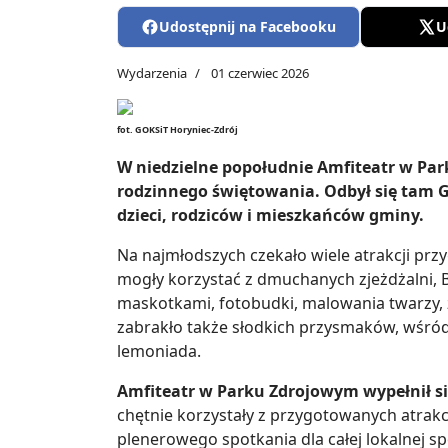
Udostępnij na Facebooku
U
Wydarzenia
01 czerwiec 2026
fot. GOKSiT Horyniec-Zdrój
W niedzielne popołudnie Amfiteatr w Par
rodzinnego świętowania. Odbył się tam G
dzieci, rodziców i mieszkańców gminy.
Na najmłodszych czekało wiele atrakcji prz
mogły korzystać z dmuchanych zjeżdżalni, 
maskotkami, fotobudki, malowania twarzy, 
zabrakło także słodkich przysmaków, wśród 
lemoniada.
Amfiteatr w Parku Zdrojowym wypełnił si
chętnie korzystały z przygotowanych atrakc
plenerowego spotkania dla całej lokalnej sp