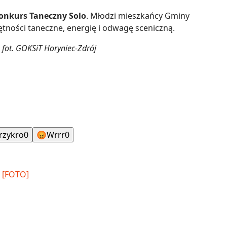
onkurs Taneczny Solo
. Młodzi mieszkańcy Gminy
tności taneczne, energię i odwagę sceniczną.
 fot. GOKSiT Horyniec-Zdrój
rzykro
0
😡
Wrrr
0