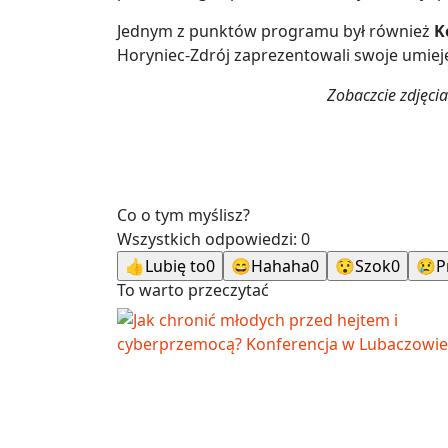
Jednym z punktów programu był również
K
Horyniec-Zdrój zaprezentowali swoje umieję
Zobaczcie zdjęcia
Co o tym myślisz?
Wszystkich odpowiedzi:
0
👍
Lubię to
0
😄
Hahaha
0
😯
Szok
0
😢
P
To warto przeczytać