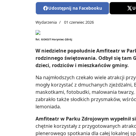
Udostępnij na Facebooku
U
Wydarzenia
01 czerwiec 2026
fot. GOKSiT Horyniec-Zdrój
W niedzielne popołudnie Amfiteatr w Par
rodzinnego świętowania. Odbył się tam G
dzieci, rodziców i mieszkańców gminy.
Na najmłodszych czekało wiele atrakcji prz
mogły korzystać z dmuchanych zjeżdżalni, 
maskotkami, fotobudki, malowania twarzy, 
zabrakło także słodkich przysmaków, wśród 
lemoniada.
Amfiteatr w Parku Zdrojowym wypełnił si
chętnie korzystały z przygotowanych atrakc
plenerowego spotkania dla całej lokalnej sp