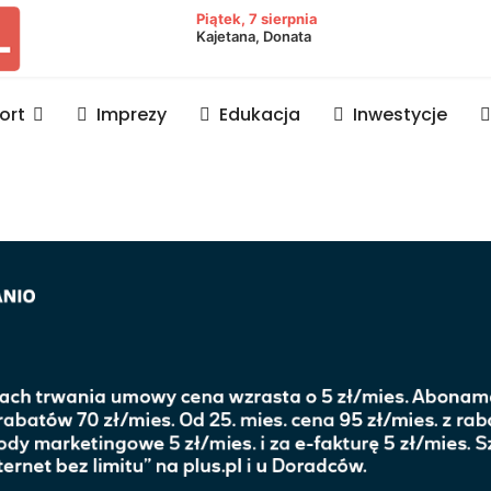
owiat lubaczowski
Piątek, 7 sierpnia
Kajetana, Donata
ort
Imprezy
Edukacja
Inwestycje