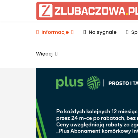
Informacje Lubaczów, p
Informacje
Na sygnale
Sp
Więcej