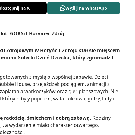
dostępnij na X
Wyślij na WhatsApp
ku Zdrojowym w Horyńcu-Zdroju stał się miejscem
minno-Sołecki Dzień Dziecka, który zgromadził
ygotowanych z myślą o wspólnej zabawie. Dzieci
Bubble House, przejażdżek pociągiem, animacji z
zaplatania warkoczyków oraz gier planszowych. Nie
których były popcorn, wata cukrowa, gofry, lody i
ę radością, śmiechem i dobrą zabawą.
Rodziny
ji, a wydarzenie miało charakter otwartego,
ołeczności.